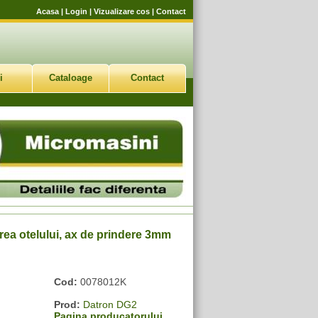
Acasa
|
Login
|
Vizualizare cos
|
Contact
i
Cataloage
Contact
ea otelului, ax de prindere 3mm
Cod:
0078012K
Prod:
Datron DG2
Pagina producatorului