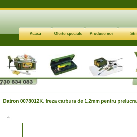
Acasa
Oferte speciale
Produse noi
Stir
Datron 0078012K, freza carbura de 1,2mm pentru prelucrar