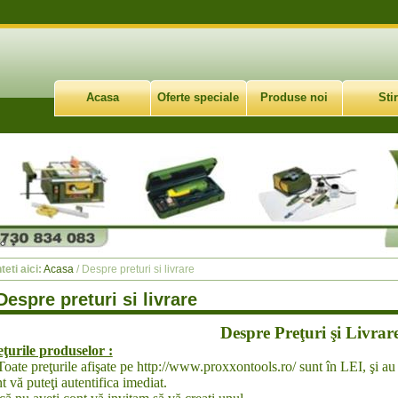
Acasa
Oferte speciale
Produse noi
Stir
teti aici:
Acasa
/ Despre preturi si livrare
Despre preturi si livrare
Despre Preţuri şi Livrar
ţurile produselor :
te preţurile afişate pe http://www.proxxontools.ro/ sunt în LEI, şi au 
t vă puteţi autentifica imediat.