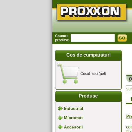
Cautare
produse
Cos de cumparaturi
Cosul meu (gol)
Sun
Produse
Industrial
Pre
Micromot
Toa
con
Accesorii