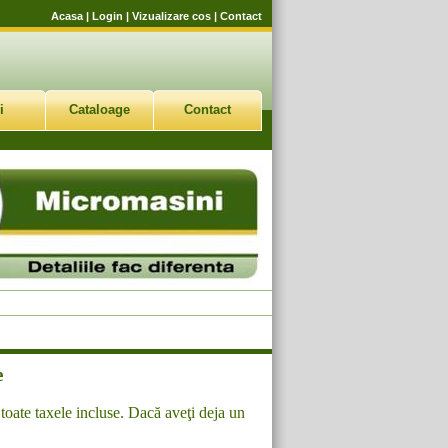
Acasa
|
Login
|
Vizualizare cos
|
Contact
i
Cataloage
Contact
e
toate taxele incluse. Dacă aveţi deja un