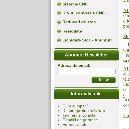
Dac
Sisteme CNC
AT
Kit-uri conversie CNC
On-
dif
Reduceri de stoc
pre
Resigilate
Sto
Lichidare Stoc - Anunturi
În 
tim
Abonare Newsletter
Pân
să 
Adresa de email:
AT
aut
tel
Sto
com
Informatii utile
dis
În 
con
Cum cumpar?
Despre preturi si livrare
Liv
Termeni si conditii
Conditii de garantie
Tax
Formular retur
co