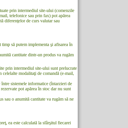
uate prin intermediul site-ului (comenzile
ail, telefonice sau prin fax) pot apărea
tă diferenţelor de curs valutar sau
t timp să putem implementa şi afisarea în
numită cantitate dintr-un produs va rugăm
te prin intermediul site-ului sunt prelucrate
in celelalte modalitaţi de comandă (e-mail,
între sistemele informatice (întarzieri de
rezervate pot apărea în stoc dar nu sunt
us sau o anumită cantitate va rugăm să ne
ţ, ea este calculată la sfârşitul fiecarei