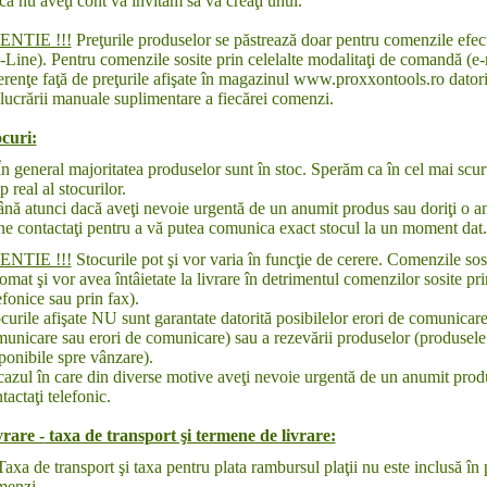
ă nu aveţi cont vă invitam să vă creaţi unul.
ENTIE !!!
Preţurile produselor se păstrează doar pentru comenzile efect
Line). Pentru comenzile sosite prin celelalte modalitaţi de comandă (e-m
erenţe faţă de preţurile afişate în magazinul
www.proxxontools.ro
datori
lucrării manuale suplimentare a fiecărei comenzi.
curi:
general majoritatea produselor sunt în stoc. Sperăm ca în cel mai scur
p real al stocurilor.
ă atunci dacă aveţi nevoie urgentă de un anumit produs sau doriţi o a
ne contactaţi pentru a vă putea comunica exact stocul la un moment dat.
ENTIE !!!
Stocurile pot şi vor varia în funcţie de cerere. Comenzile sosi
omat şi vor avea întâietate la livrare în detrimentul comenzilor sosite pr
efonice sau prin fax).
curile afişate NU sunt garantate datorită posibilelor erori de comunicare 
unicare sau erori de comunicare) sau a rezevării produselor (produsele 
ponibile spre vânzare).
cazul în care din diverse motive aveţi nevoie urgentă de un anumit prod
tactaţi telefonic.
rare -
taxa de transport şi termene de livrare:
a de transport şi taxa pentru plata rambursul plaţii nu este inclusă în pre
menzi.