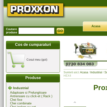
Acasa
Cautare
produse
Cos de cumparaturi
Cosul meu (gol)
Sunteti aici:
Acasa
/
Industrial
/
S
HEX4
Produse
Pro
Industrial
Adaptoare si Prelungitoare
Antrenoare cu click-et ( Rack )
Chei fixe
Chei combinate
Chei inelare cu cot