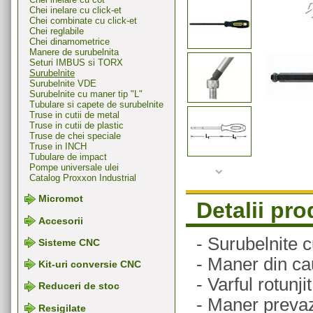
Chei inelare cu click-et
Chei combinate cu click-et
Chei reglabile
Chei dinamometrice
Manere de surubelnita
Seturi IMBUS si TORX
Surubelnite
Surubelnite VDE
Surubelnite cu maner tip "L"
Tubulare si capete de surubelnite
Truse in cutii de metal
Truse in cutii de plastic
Truse de chei speciale
Truse in INCH
Tubulare de impact
Pompe universale ulei
Catalog Proxxon Industrial
Micromot
Detalii pr
Accesorii
- Surubelnite
Sisteme CNC
- Maner din cau
Kit-uri conversie CNC
- Varful rotunj
Reduceri de stoc
- Maner prevaz
Resigilate