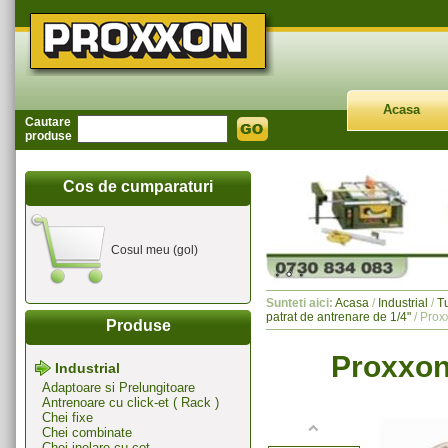
Acasa
Cautare
produse
Cos de cumparaturi
Cosul meu (gol)
Sunteti aici:
Acasa
/
Industrial
/
T
patrat de antrenare de 1/4"
/ Prox
Produse
Proxxon
Industrial
Adaptoare si Prelungitoare
Antrenoare cu click-et ( Rack )
Chei fixe
Chei combinate
Chei inelare cu cot