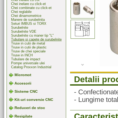
Chei inelare cu click-et
Chei combinate cu click-et
Chei reglabile
Chei dinamometrice
Manere de surubelnita
Seturi IMBUS si TORX
Surubelnite
Surubelnite VDE
Surubelnite cu maner tip "L"
Tubulare si capete de surubelnite
Truse in cutii de metal
Truse in cutii de plastic
Truse de chei speciale
Truse in INCH
Tubulare de impact
Pompe universale ulei
Catalog Proxxon Industrial
Micromot
Detalii pr
Accesorii
- Confectionat
Sisteme CNC
- Lungime tot
Kit-uri conversie CNC
Reduceri de stoc
Caracterist
Resigilate