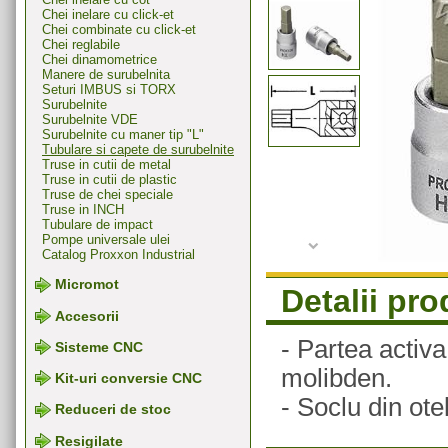
Chei inelare cu click-et
Chei combinate cu click-et
Chei reglabile
Chei dinamometrice
Manere de surubelnita
Seturi IMBUS si TORX
Surubelnite
Surubelnite VDE
Surubelnite cu maner tip "L"
Tubulare si capete de surubelnite
Truse in cutii de metal
Truse in cutii de plastic
Truse de chei speciale
Truse in INCH
Tubulare de impact
Pompe universale ulei
Catalog Proxxon Industrial
Micromot
Detalii pr
Accesorii
- Partea activa
Sisteme CNC
molibden.
Kit-uri conversie CNC
- Soclu din ote
Reduceri de stoc
Resigilate