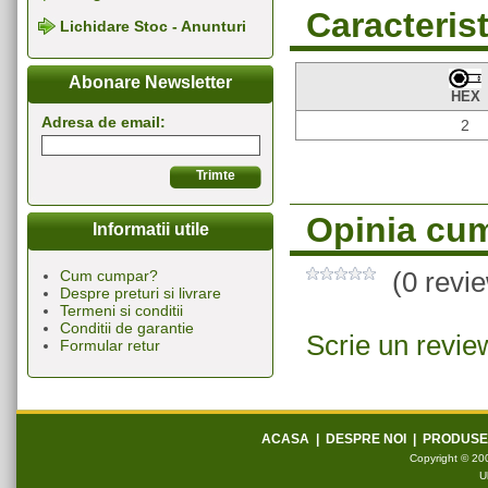
Caracterist
Lichidare Stoc - Anunturi
Abonare Newsletter
HEX
Adresa de email:
2
Opinia cum
Informatii utile
(0 revi
Cum cumpar?
Despre preturi si livrare
Termeni si conditii
Conditii de garantie
Scrie un revie
Formular retur
ACASA
|
DESPRE NOI
|
PRODUSE
Copyright © 200
U