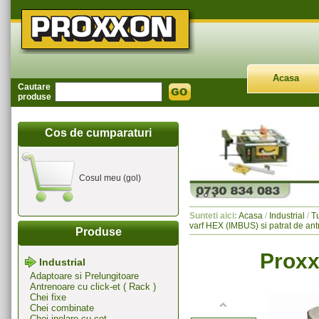
Acasa
Cautare
produse
Cos de cumparaturi
Cosul meu (gol)
Sunteti aici:
Acasa
/
Industrial
/
T
varf HEX (IMBUS) si patrat de ant
Produse
Proxx
Industrial
Adaptoare si Prelungitoare
Antrenoare cu click-et ( Rack )
Chei fixe
Chei combinate
Chei inelare cu cot