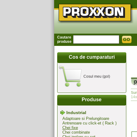
Cautare
produse
Cos de cumparaturi
Cosul meu (gol)
Sun
14
Produse
Industrial
Adaptoare si Prelungitoare
Antrenoare cu click-et ( Rack )
Chei fixe
Chei combinate
Chei inelare cu cot