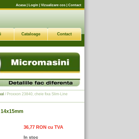
Acasa
|
Login
|
Vizualizare cos
|
Contact
i
Cataloage
Contact
ual
/ Proxxon 23840, cheie fixa Slim-Line
ne 14x15mm
36,77 RON cu TVA
In stoc