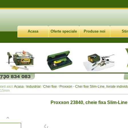
Acasa
Oferte speciale
Produse noi
Stir
teti aici:
Acasa
/
Industrial
/
Chei fixe
/
Proxxon - Chei fixe Slim-Line, livrate individ
x15mm
Proxxon 23840, cheie fixa Slim-Li