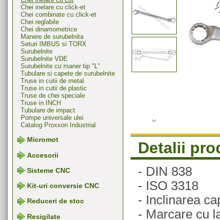
Chei inelare cu click-et
Chei combinate cu click-et
Chei reglabile
Chei dinamometrice
Manere de surubelnita
Seturi IMBUS si TORX
Surubelnite
Surubelnite VDE
Surubelnite cu maner tip "L"
Tubulare si capete de surubelnite
Truse in cutii de metal
Truse in cutii de plastic
Truse de chei speciale
Truse in INCH
Tubulare de impact
Pompe universale ulei
Catalog Proxxon Industrial
Micromot
Detalii pr
Accesorii
- DIN 838
Sisteme CNC
- ISO 3318
Kit-uri conversie CNC
- Inclinarea ca
Reduceri de stoc
- Marcare cu l
Resigilate