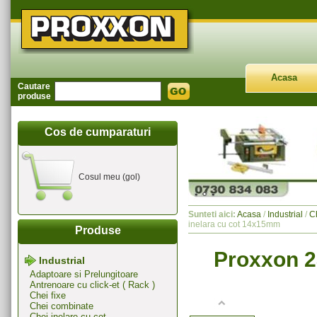
Acasa
Cautare
produse
Cos de cumparaturi
Cosul meu (gol)
Sunteti aici:
Acasa
/
Industrial
/
Ch
inelara cu cot 14x15mm
Produse
Proxxon 2
Industrial
Adaptoare si Prelungitoare
Antrenoare cu click-et ( Rack )
Chei fixe
Chei combinate
Chei inelare cu cot