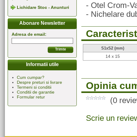
- Otel Crom-V
Lichidare Stoc - Anunturi
- Nichelare du
Abonare Newsletter
Caracterist
Adresa de email:
S1xS2 (mm)
14 x 15
Informatii utile
Cum cumpar?
Despre preturi si livrare
Opinia cum
Termeni si conditii
Conditii de garantie
Formular retur
(0 revi
Scrie un revie