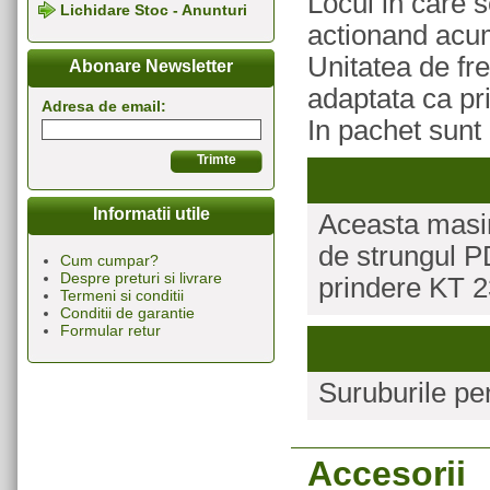
Locul in care s
Lichidare Stoc - Anunturi
actionand acu
Unitatea de fr
Abonare Newsletter
adaptata ca pr
Adresa de email:
In pachet sunt
Informatii utile
Aceasta masin
de strungul P
Cum cumpar?
Despre preturi si livrare
prindere KT 2
Termeni si conditii
Conditii de garantie
Formular retur
Suruburile pen
Accesorii