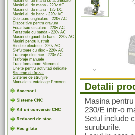
Masini el. de mana cu acumulator
Masini el. de mana - 220v AC
Masini el. de mana - 12v DC
Masini el. de banc - 220v AC
Debitoare unghiulare - 220v AC
Dispozitive pentru gravura
Ferastraie circulare - 220v AC
Ferastraie cu banda - 220v AC
Masini de gaurit de banc - 220v AC
Masini pentru lustruit
Rindele electrice - 220v AC
Slefuitoare cu disc - 220v AC
Traforaje electrice - 220v AC
Traforaje manuale
Transformatoare Micromot
Unelte pentru activitati delicate
Sisteme de frezat
Sisteme de strunjire
Manuale si cataloage Proxxon
Detalii pr
Accesorii
Masina pentru 
Sisteme CNC
230/E intr-o 
Kit-uri conversie CNC
Setul include 
Reduceri de stoc
suruburile.
Resigilate