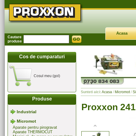
Acasa
Cautare
produse
Cos de cumparaturi
Cosul meu (gol)
Sunteti aici:
Acasa
/
Micromot
/
S
Produse
Proxxon 2410
Industrial
Micromot
Aparate pentru pirogravat
Aparate THERMOCUT