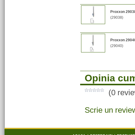
Proxxon 29038 
(29038)
Proxxon 29040 
(29040)
Opinia cum
(0 revi
Scrie un revie