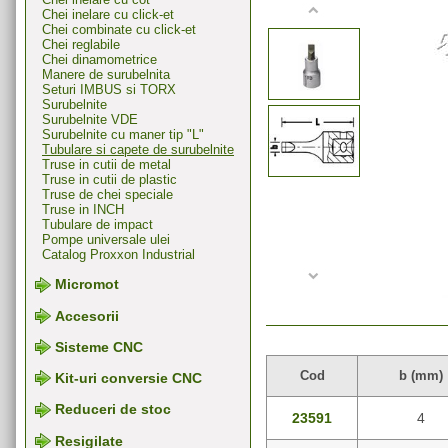
Chei inelare cu click-et
Chei combinate cu click-et
Chei reglabile
Chei dinamometrice
Manere de surubelnita
Seturi IMBUS si TORX
Surubelnite
Surubelnite VDE
Surubelnite cu maner tip "L"
Tubulare si capete de surubelnite
Truse in cutii de metal
Truse in cutii de plastic
Truse de chei speciale
Truse in INCH
Tubulare de impact
Pompe universale ulei
Catalog Proxxon Industrial
Micromot
Accesorii
Sisteme CNC
Cod
b (mm)
Kit-uri conversie CNC
Reduceri de stoc
23591
4
Resigilate