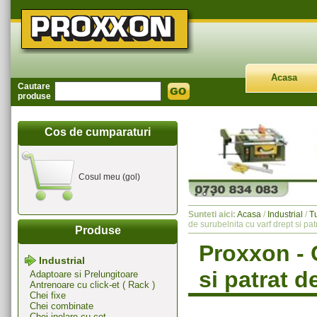
Acasa
Cautare
produse
Cos de cumparaturi
Cosul meu (gol)
Sunteti aici:
Acasa
/
Industrial
/
T
de surubelnita cu varf drept si pa
Produse
Proxxon - 
Industrial
si patrat d
Adaptoare si Prelungitoare
Antrenoare cu click-et ( Rack )
Chei fixe
Chei combinate
Chei inelare cu cot