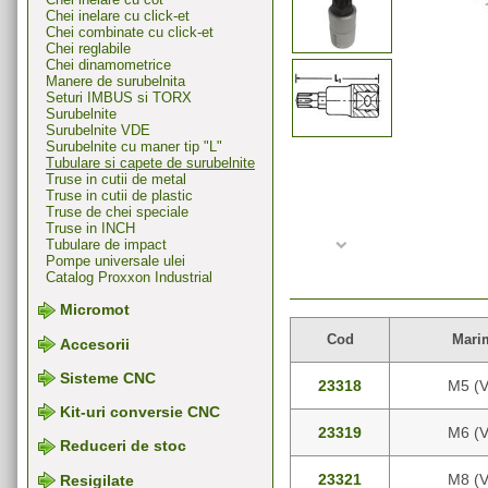
Chei inelare cu click-et
Chei combinate cu click-et
Chei reglabile
Chei dinamometrice
Manere de surubelnita
Seturi IMBUS si TORX
Surubelnite
Surubelnite VDE
Surubelnite cu maner tip "L"
Tubulare si capete de surubelnite
Truse in cutii de metal
Truse in cutii de plastic
Truse de chei speciale
Truse in INCH
Tubulare de impact
Pompe universale ulei
Catalog Proxxon Industrial
Micromot
Cod
Mari
Accesorii
Sisteme CNC
23318
M5 (
Kit-uri conversie CNC
23319
M6 (
Reduceri de stoc
23321
M8 (
Resigilate