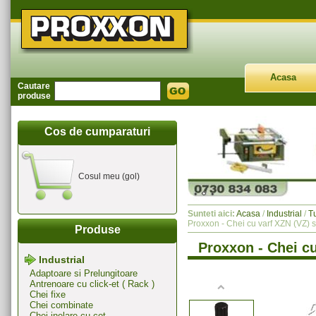
Acasa
Cautare
produse
Cos de cumparaturi
Cosul meu (gol)
Sunteti aici:
Acasa
/
Industrial
/
T
Proxxon - Chei cu varf XZN (VZ)
Produse
Proxxon - Chei c
Industrial
Adaptoare si Prelungitoare
Antrenoare cu click-et ( Rack )
Chei fixe
Chei combinate
Chei inelare cu cot