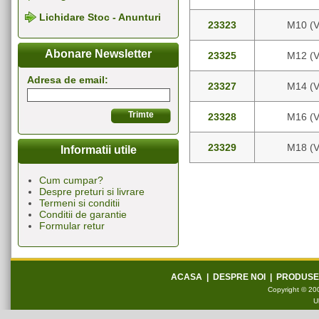
Lichidare Stoc - Anunturi
23323
M10 (
Abonare Newsletter
23325
M12 (
Adresa de email:
23327
M14 (
23328
M16 (
23329
M18 (
Informatii utile
Cum cumpar?
Despre preturi si livrare
Termeni si conditii
Conditii de garantie
Formular retur
ACASA
|
DESPRE NOI
|
PRODUSE
Copyright © 200
U