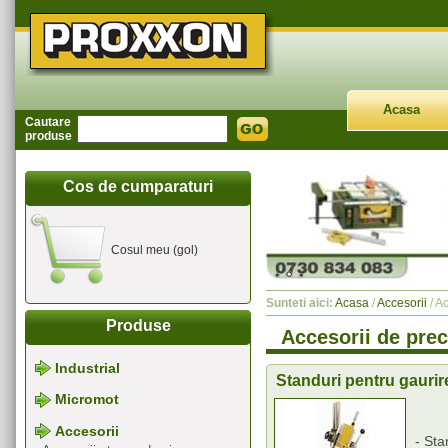
Acasa
Cautare
produse
Cos de cumparaturi
Cosul meu (gol)
Sunteti aici:
Acasa
/
Accesorii
/ A
Produse
Accesorii de prec
Industrial
Standuri pentru gaurir
Micromot
Accesorii
- Sta