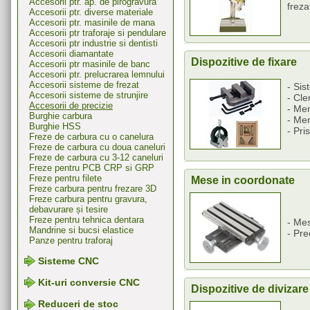
Accesorii ptr. ap. de pirogravura
freza
Accesorii ptr. diverse materiale
Accesorii ptr. masinile de mana
Accesorii ptr traforaje si pendulare
Accesorii ptr industrie si dentisti
Accesorii diamantate
Dispozitive de fixare
Accesorii ptr masinile de banc
Accesorii ptr. prelucrarea lemnului
Accesorii sisteme de frezat
- Sis
Accesorii sisteme de strunjire
- Cle
Accesorii de precizie
- Me
Burghie carbura
- Men
Burghie HSS
- Pri
Freze de carbura cu o canelura
Freze de carbura cu doua caneluri
Freze de carbura cu 3-12 caneluri
Freze pentru PCB CRP si GRP
Freze pentru filete
Mese in coordonate
Freze carbura pentru frezare 3D
Freze carbura pentru gravura,
debavurare și tesire
Freze pentru tehnica dentara
- Me
Mandrine si bucsi elastice
- Pre
Panze pentru traforaj
Sisteme CNC
Kit-uri conversie CNC
Dispozitive de divizare
Reduceri de stoc