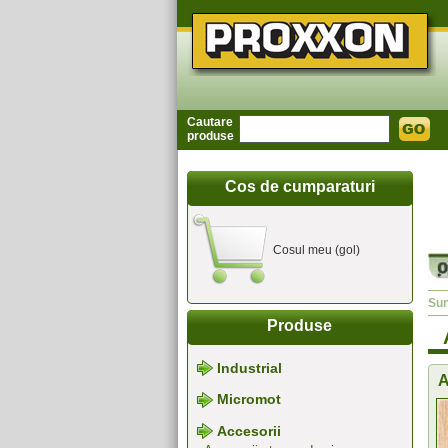
Cautare
produse
Cos de cumparaturi
Cosul meu (gol)
Sun
Produse
Industrial
A
Micromot
Accesorii