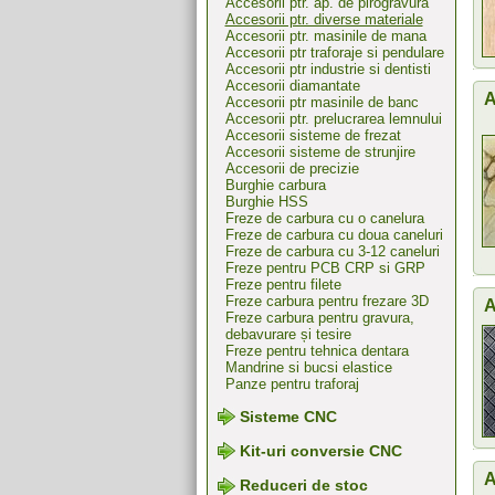
Accesorii ptr. ap. de pirogravura
Accesorii ptr. diverse materiale
Accesorii ptr. masinile de mana
Accesorii ptr traforaje si pendulare
Accesorii ptr industrie si dentisti
Accesorii diamantate
A
Accesorii ptr masinile de banc
Accesorii ptr. prelucrarea lemnului
Accesorii sisteme de frezat
Accesorii sisteme de strunjire
Accesorii de precizie
Burghie carbura
Burghie HSS
Freze de carbura cu o canelura
Freze de carbura cu doua caneluri
Freze de carbura cu 3-12 caneluri
Freze pentru PCB CRP si GRP
Freze pentru filete
Freze carbura pentru frezare 3D
A
Freze carbura pentru gravura,
debavurare și tesire
Freze pentru tehnica dentara
Mandrine si bucsi elastice
Panze pentru traforaj
Sisteme CNC
Kit-uri conversie CNC
A
Reduceri de stoc