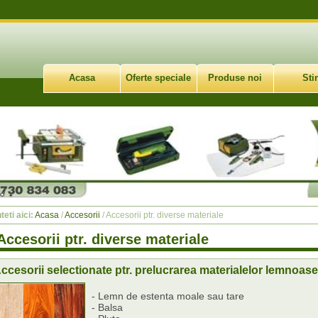
Acasa
Oferte speciale
Produse noi
Stir
teti aici:
Acasa
/
Accesorii
/ Accesorii ptr. diverse materiale
Accesorii ptr. diverse materiale
ccesorii selectionate ptr. prelucrarea materialelor lemnoase
- Lemn de estenta moale sau tare
- Balsa