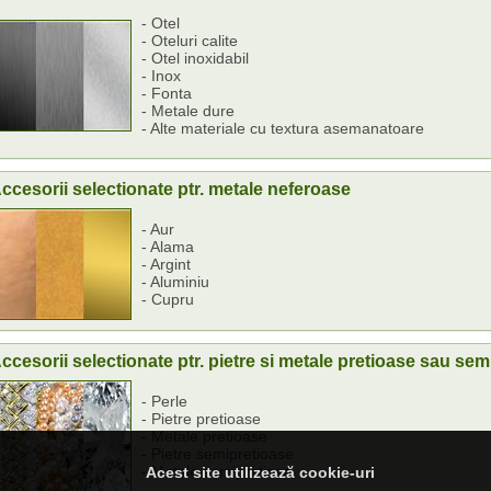
- Otel
- Oteluri calite
- Otel inoxidabil
- Inox
- Fonta
- Metale dure
- Alte materiale cu textura asemanatoare
ccesorii selectionate ptr. metale neferoase
- Aur
- Alama
- Argint
- Aluminiu
- Cupru
ccesorii selectionate ptr. pietre si metale pretioase sau sem
- Perle
- Pietre pretioase
- Metale pretioase
- Pietre semipretioase
- Metale semipretiose
Acest site utilizează cookie-uri