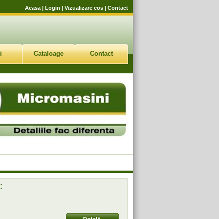
Acasa
|
Login
|
Vizualizare cos
|
Contact
i
Cataloage
Contact
: