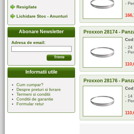
- Pe
Resigilate
166
Lichidare Stoc - Anunturi
Abonare Newsletter
Proxxon 28174 - Panza
Cod
Adresa de email:
- 24
- Pe
110
Informatii utile
Proxxon 28176 - Panz
Cum cumpar?
Cod
Despre preturi si livrare
Termeni si conditii
- 14
Conditii de garantie
- Pe
Formular retur
110