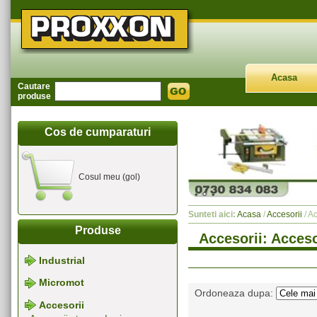
Acasa
Cautare
produse
Cos de cumparaturi
Cosul meu (gol)
Sunteti aici:
Acasa
/
Accesorii
/ Ac
Produse
Accesorii: Accesor
Industrial
Micromot
Ordoneaza dupa:
Accesorii