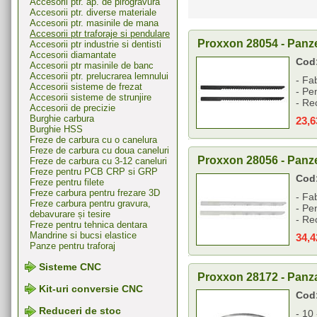
Accesorii ptr. ap. de pirogravura
Accesorii ptr. diverse materiale
Accesorii ptr. masinile de mana
Accesorii ptr traforaje si pendulare
Proxxon 28054 - Panze
Accesorii ptr industrie si dentisti
Accesorii diamantate
Cod
Accesorii ptr masinile de banc
Accesorii ptr. prelucrarea lemnului
- Fab
Accesorii sisteme de frezat
- Pe
Accesorii sisteme de strunjire
- Re
Accesorii de precizie
Burghie carbura
23,
Burghie HSS
Freze de carbura cu o canelura
Freze de carbura cu doua caneluri
Proxxon 28056 - Panze
Freze de carbura cu 3-12 caneluri
Freze pentru PCB CRP si GRP
Cod
Freze pentru filete
Freze carbura pentru frezare 3D
- Fa
Freze carbura pentru gravura,
- Pe
debavurare și tesire
- Re
Freze pentru tehnica dentara
Mandrine si bucsi elastice
34,
Panze pentru traforaj
Sisteme CNC
Proxxon 28172 - Panza
Kit-uri conversie CNC
Cod
Reduceri de stoc
- 10