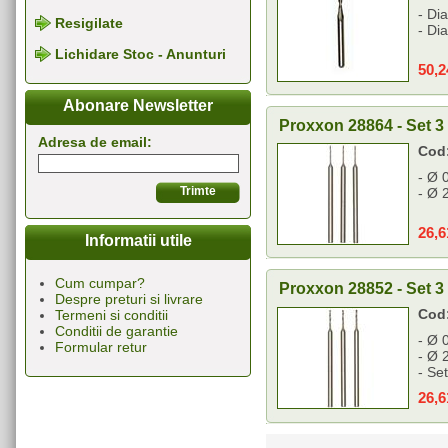
- Di
Resigilate
- Di
Lichidare Stoc - Anunturi
50,
Abonare Newsletter
Proxxon 28864 - Set 
Adresa de email:
Cod
- Ø 
- Ø 
26,
Informatii utile
Cum cumpar?
Proxxon 28852 - Set 
Despre preturi si livrare
Cod
Termeni si conditii
Conditii de garantie
- Ø 
Formular retur
- Ø 
- Set
26,