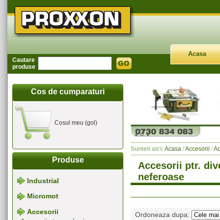
Acasa
Cautare
produse
Cos de cumparaturi
Cosul meu (gol)
Sunteti aici:
Acasa
/
Accesorii
/
Ac
Produse
Accesorii ptr. di
neferoase
Industrial
Micromot
Accesorii
Ordoneaza dupa: