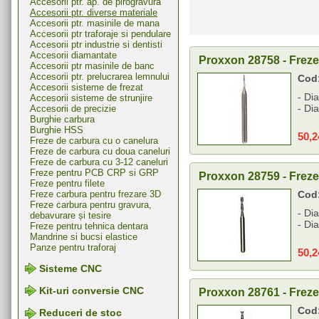
Accesorii ptr. ap. de pirogravura
Accesorii ptr. diverse materiale
Accesorii ptr. masinile de mana
Accesorii ptr traforaje si pendulare
Accesorii ptr industrie si dentisti
Accesorii diamantate
Proxxon 28758 - Frez
Accesorii ptr masinile de banc
Accesorii ptr. prelucrarea lemnului
Cod
Accesorii sisteme de frezat
- Di
Accesorii sisteme de strunjire
- Di
Accesorii de precizie
Burghie carbura
Burghie HSS
50,
Freze de carbura cu o canelura
Freze de carbura cu doua caneluri
Freze de carbura cu 3-12 caneluri
Freze pentru PCB CRP si GRP
Proxxon 28759 - Frez
Freze pentru filete
Freze carbura pentru frezare 3D
Cod
Freze carbura pentru gravura,
- Di
debavurare și tesire
- Di
Freze pentru tehnica dentara
Mandrine si bucsi elastice
Panze pentru traforaj
50,
Sisteme CNC
Kit-uri conversie CNC
Proxxon 28761 - Frez
Cod
Reduceri de stoc