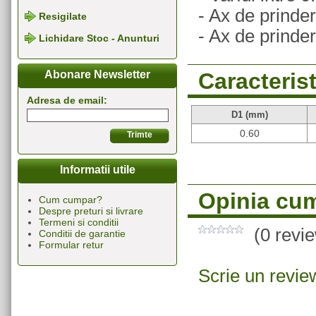
- Ax de prind
Resigilate
- Ax de prind
Lichidare Stoc - Anunturi
Caracterist
Abonare Newsletter
Adresa de email:
D1 (mm)
0.60
Informatii utile
Opinia cum
Cum cumpar?
Despre preturi si livrare
Termeni si conditii
(0 revi
Conditii de garantie
Formular retur
Scrie un revie