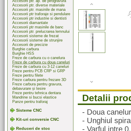
Accesorii ptr. ap. de pirogravura
Accesorii ptr. diverse materiale
Accesorii ptr. masinile de mana
Accesorii ptr traforaje si pendulare
Accesorii ptr industrie si dentisti
Accesorii diamantate
Accesorii ptr masinile de banc
Accesorii ptr. prelucrarea lemnului
Accesorii sisteme de frezat
Accesorii sisteme de strunjire
Accesorii de precizie
Burghie carbura
Burghie HSS
Freze de carbura cu o canelura
Freze de carbura cu doua caneluri
Freze de carbura cu 3-12 caneluri
Freze pentru PCB CRP si GRP
Freze pentru filete
Freze carbura pentru frezare 3D
Freze carbura pentru gravura,
debavurare și tesire
Freze pentru tehnica dentara
Detalii pr
Mandrine si bucsi elastice
Panze pentru traforaj
- Doua caneluri
Sisteme CNC
- Unghiul spira
Kit-uri conversie CNC
- Varful intre 
Reduceri de stoc