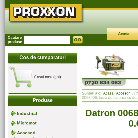
Acasa
Cautare
produse
Cos de cumparaturi
Cosul meu (gol)
Sunteti aici:
Acasa
/
Accesorii
/
Fr
0068006, freza de carbura cu do
Produse
Datron 0068
Industrial
0
Micromot
Accesorii