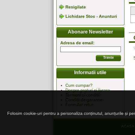
Resigilate
Lichidare Stoc - Anunturi
Abonare Newsletter
Adresa de email:
Informatii utile
Cum cumpar?
Despre preturi si livrare
Termeni si conditii
Conditii de garantie
Formular retur
Folosim cookie-uri pentru a personaliza conținutul, anunțurile și pent
ACASA