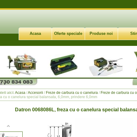
Acasa
Oferte speciale
Produse noi
Stir
teti aici:
Acasa
/
Accesorii
/
Freze de carbura cu o canelura
/
Freze de carbura cu o
za cu o canelura special balansata, 6,0mm, prindere 6,0mm
Datron 0068086L, freza cu o canelura special balans