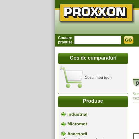
Cautare
produse
Cos de cumparaturi
Cosul meu (gol)
Sun
fre
Produse
Industrial
Micromot
Accesorii