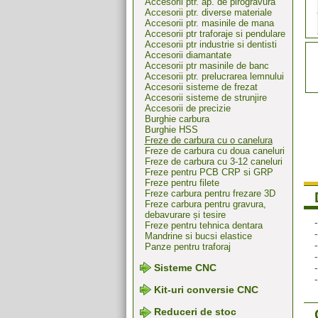
Accesorii ptr. ap. de pirogravura
Accesorii ptr. diverse materiale
Accesorii ptr. masinile de mana
Accesorii ptr traforaje si pendulare
Accesorii ptr industrie si dentisti
Accesorii diamantate
Accesorii ptr masinile de banc
Accesorii ptr. prelucrarea lemnului
Accesorii sisteme de frezat
Accesorii sisteme de strunjire
Accesorii de precizie
Burghie carbura
Burghie HSS
Freze de carbura cu o canelura
Freze de carbura cu doua caneluri
Freze de carbura cu 3-12 caneluri
Freze pentru PCB CRP si GRP
Freze pentru filete
Freze carbura pentru frezare 3D
Freze carbura pentru gravura,
debavurare și tesire
Freze pentru tehnica dentara
Mandrine si bucsi elastice
Panze pentru traforaj
Sisteme CNC
Kit-uri conversie CNC
Reduceri de stoc