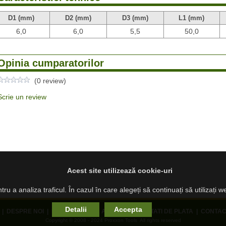
D1 (mm)
D2 (mm)
D3 (mm)
L1 (mm)
6,0
6,0
5,5
50,0
Opinia cumparatorilor
(0 review)
Scrie un review
Acest site utilizează cookie-uri
ru a analiza traficul. În cazul în care alegeți să continuați să utilizați 
Detalii
Accepta
|
DESPRE NOI
|
PRODUSE NOI
|
ANPC
|
MODALITATI DE PLATA
|
CONTAC
Copyright © 2008 - 2024 Proxxon Tools All rights reserved