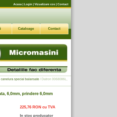
Acasa
|
Login
|
Vizualizare cos
|
Contact
i
Cataloage
Contact
 canelura special balansate
/ Datron 0068086L,
ata, 6,0mm, prindere 6,0mm
225,76 RON cu TVA
In stoc producator