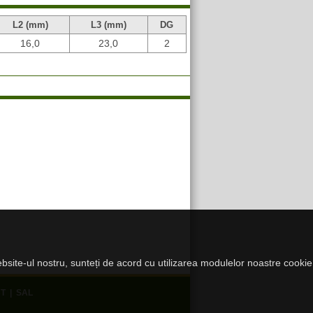
L2 (mm)
L3 (mm)
DG
16,0
23,0
2
website-ul nostru, sunteți de acord cu utilizarea modulelor noastre cookie
T
|
SAL