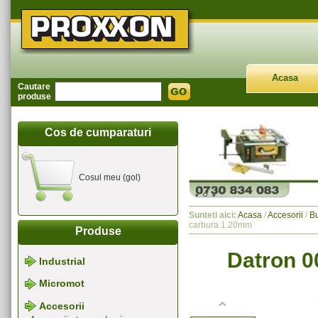
Acasa
Cautare
produse
Cos de cumparaturi
Cosul meu (gol)
Sunteti aici:
Acasa
/
Accesorii
/
Bu
carbura 1.20mm
Produse
Datron 0
Industrial
Micromot
Accesorii