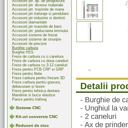
Accesorii ptr. ap. de pirogravura
Accesorii ptr. diverse materiale
Accesorii ptr. masinile de mana
Accesorii ptr traforaje si pendulare
Accesorii ptr industrie si dentisti
Accesorii diamantate
Accesorii ptr masinile de banc
Accesorii ptr. prelucrarea lemnului
Accesorii sisteme de frezat
Accesorii sisteme de strunjire
Accesorii de precizie
Burghie carbura
Burghie HSS
Freze de carbura cu o canelura
Freze de carbura cu doua caneluri
Freze de carbura cu 3-12 caneluri
Freze pentru PCB CRP si GRP
Freze pentru filete
Freze carbura pentru frezare 3D
Freze carbura pentru gravura,
Detalii pr
debavurare și tesire
Freze pentru tehnica dentara
Mandrine si bucsi elastice
- Burghie de c
Panze pentru traforaj
- Unghiul la va
Sisteme CNC
- 2 caneluri
Kit-uri conversie CNC
- Ax de prind
Reduceri de stoc