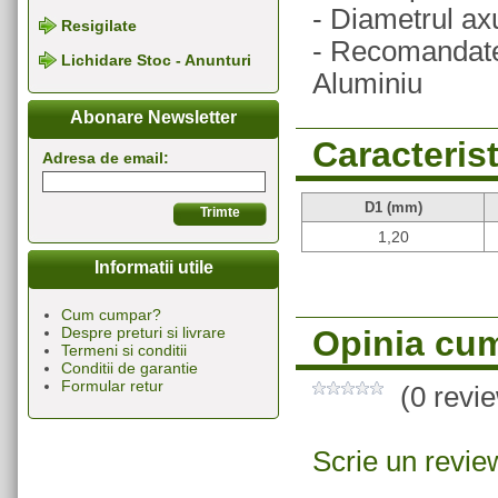
- Diametrul ax
Resigilate
- Recomandate 
Lichidare Stoc - Anunturi
Aluminiu
Abonare Newsletter
Caracterist
Adresa de email:
D1 (mm)
1,20
Informatii utile
Cum cumpar?
Opinia cum
Despre preturi si livrare
Termeni si conditii
Conditii de garantie
Formular retur
(0 revi
Scrie un revie