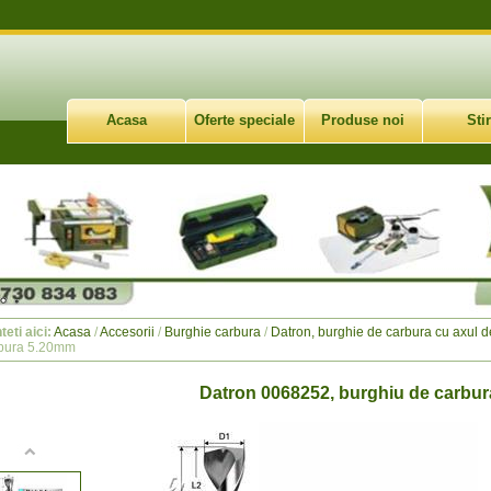
Acasa
Oferte speciale
Produse noi
Stir
teti aici:
Acasa
/
Accesorii
/
Burghie carbura
/
Datron, burghie de carbura cu axul 
bura 5.20mm
Datron 0068252, burghiu de carbu