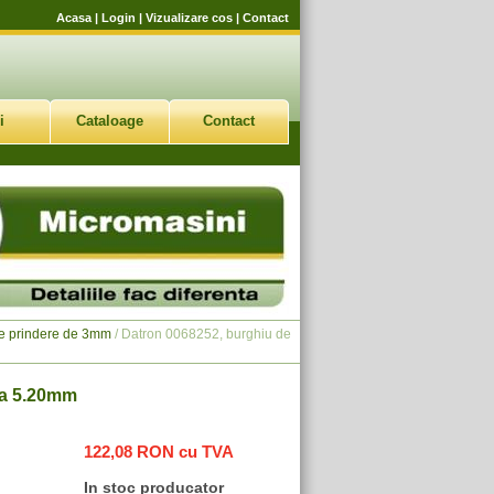
Acasa
|
Login
|
Vizualizare cos
|
Contact
i
Cataloage
Contact
de prindere de 3mm
/ Datron 0068252, burghiu de
ra 5.20mm
122,08 RON cu TVA
In stoc producator