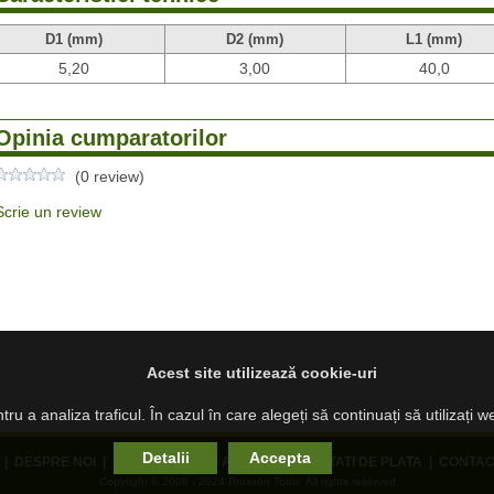
D1 (mm)
D2 (mm)
L1 (mm)
5,20
3,00
40,0
Opinia cumparatorilor
(0 review)
Scrie un review
Acest site utilizează cookie-uri
ru a analiza traficul. În cazul în care alegeți să continuați să utilizați 
Detalii
Accepta
|
DESPRE NOI
|
PRODUSE NOI
|
ANPC
|
MODALITATI DE PLATA
|
CONTAC
Copyright © 2008 - 2024 Proxxon Tools All rights reserved