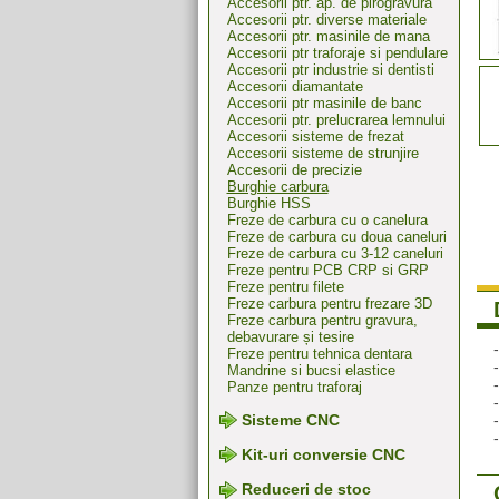
Accesorii ptr. ap. de pirogravura
Accesorii ptr. diverse materiale
Accesorii ptr. masinile de mana
Accesorii ptr traforaje si pendulare
Accesorii ptr industrie si dentisti
Accesorii diamantate
Accesorii ptr masinile de banc
Accesorii ptr. prelucrarea lemnului
Accesorii sisteme de frezat
Accesorii sisteme de strunjire
Accesorii de precizie
Burghie carbura
Burghie HSS
Freze de carbura cu o canelura
Freze de carbura cu doua caneluri
Freze de carbura cu 3-12 caneluri
Freze pentru PCB CRP si GRP
Freze pentru filete
Freze carbura pentru frezare 3D
Freze carbura pentru gravura,
debavurare și tesire
Freze pentru tehnica dentara
Mandrine si bucsi elastice
Panze pentru traforaj
Sisteme CNC
Kit-uri conversie CNC
Reduceri de stoc