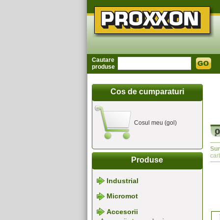
Cautare
produse
Cos de cumparaturi
Cosul meu (gol)
Sun
car
Produse
Industrial
Micromot
Accesorii