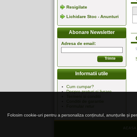
Resigilate
Lichidare Stoc - Anunturi
Abonare Newsletter
Adresa de email:
Informatii utile
Cum cumpar?
Despre preturi si livrare
Termeni si conditii
Conditii de garantie
Formular retur
Folosim cookie-uri pentru a personaliza conținutul, anunțurile și pent
ACASA