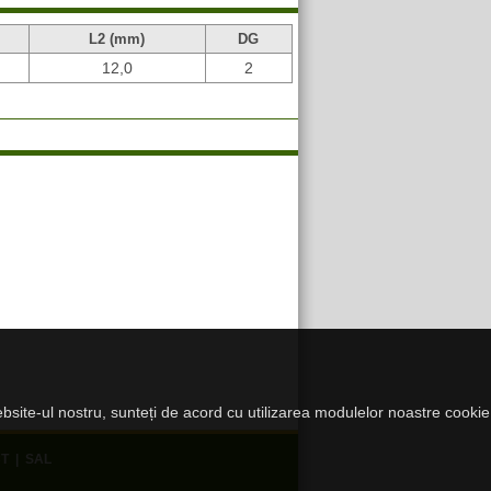
L2 (mm)
DG
12,0
2
website-ul nostru, sunteți de acord cu utilizarea modulelor noastre cookie
T
|
SAL