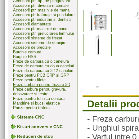
Accesorii ptr. ap. de pirogravura
Accesorii ptr. diverse materiale
Accesorii ptr. masinile de mana
Accesorii ptr traforaje si pendulare
Accesorii ptr industrie si dentisti
Accesorii diamantate
Accesorii ptr masinile de banc
Accesorii ptr. prelucrarea lemnului
Accesorii sisteme de frezat
Accesorii sisteme de strunjire
Accesorii de precizie
Burghie carbura
Burghie HSS
Freze de carbura cu o canelura
Freze de carbura cu doua caneluri
Freze de carbura cu 3-12 caneluri
Freze pentru PCB CRP si GRP
Freze pentru filete
Freze carbura pentru frezare 3D
Freze carbura pentru gravura,
debavurare și tesire
Freze pentru tehnica dentara
Detalii pr
Mandrine si bucsi elastice
Panze pentru traforaj
- Freza carbura
Sisteme CNC
- Unghiul spiral
Kit-uri conversie CNC
- Varful intre 
Reduceri de stoc