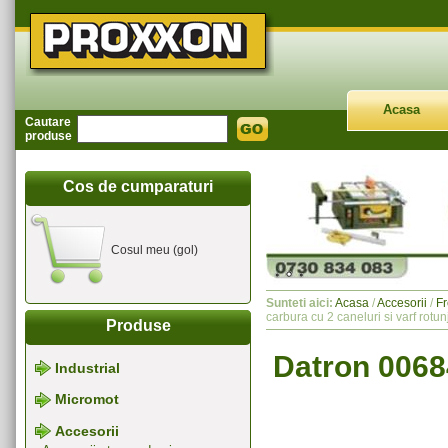
Acasa
Cautare
produse
Cos de cumparaturi
Cosul meu (gol)
Sunteti aici:
Acasa
/
Accesorii
/
Fr
carbura cu 2 caneluri si varf rotu
Produse
Datron 00684
Industrial
Micromot
Accesorii