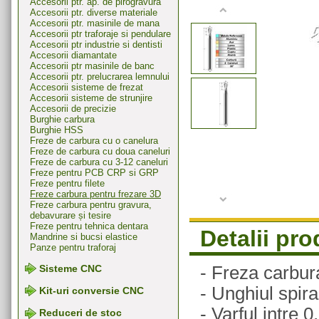
Accesorii ptr. ap. de pirogravura
Accesorii ptr. diverse materiale
Accesorii ptr. masinile de mana
Accesorii ptr traforaje si pendulare
Accesorii ptr industrie si dentisti
Accesorii diamantate
Accesorii ptr masinile de banc
Accesorii ptr. prelucrarea lemnului
Accesorii sisteme de frezat
Accesorii sisteme de strunjire
Accesorii de precizie
Burghie carbura
Burghie HSS
Freze de carbura cu o canelura
Freze de carbura cu doua caneluri
Freze de carbura cu 3-12 caneluri
Freze pentru PCB CRP si GRP
Freze pentru filete
Freze carbura pentru frezare 3D
Freze carbura pentru gravura,
debavurare și tesire
Freze pentru tehnica dentara
Detalii pr
Mandrine si bucsi elastice
Panze pentru traforaj
- Freza carbura
Sisteme CNC
- Unghiul spiral
Kit-uri conversie CNC
- Varful intre 
Reduceri de stoc