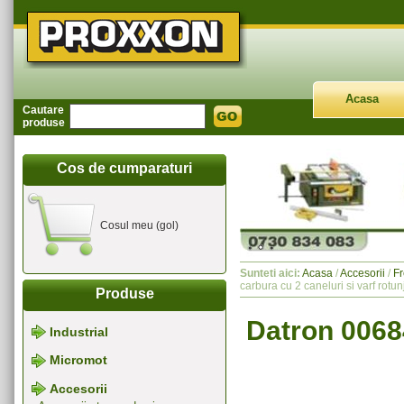
Acasa
Cautare
produse
Cos de cumparaturi
Cosul meu (gol)
Sunteti aici:
Acasa
/
Accesorii
/
Fr
carbura cu 2 caneluri si varf rotu
Produse
Datron 00684
Industrial
Micromot
Accesorii