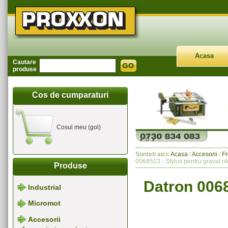
Acasa
Cautare
produse
Cos de cumparaturi
Cosul meu (gol)
Sunteti aici:
Acasa
/
Accesorii
/
Fr
0068513 - Stylus pentru gravat ot
Produse
Datron 0068
Industrial
Micromot
Accesorii