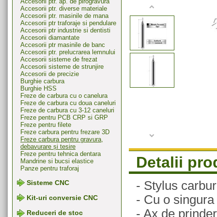
Accesorii ptr. ap. de pirogravura
Accesorii ptr. diverse materiale
Accesorii ptr. masinile de mana
Accesorii ptr traforaje si pendulare
Accesorii ptr industrie si dentisti
Accesorii diamantate
Accesorii ptr masinile de banc
Accesorii ptr. prelucrarea lemnului
Accesorii sisteme de frezat
Accesorii sisteme de strunjire
Accesorii de precizie
Burghie carbura
Burghie HSS
Freze de carbura cu o canelura
Freze de carbura cu doua caneluri
Freze de carbura cu 3-12 caneluri
Freze pentru PCB CRP si GRP
Freze pentru filete
Freze carbura pentru frezare 3D
Freze carbura pentru gravura,
debavurare și tesire
Freze pentru tehnica dentara
Detalii pr
Mandrine si bucsi elastice
Panze pentru traforaj
- Stylus carbu
Sisteme CNC
- Cu o singura
Kit-uri conversie CNC
- Ax de prind
Reduceri de stoc