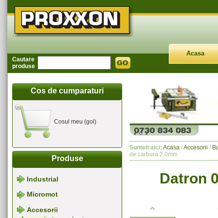
Acasa
Cautare
produse
Cos de cumparaturi
Cosul meu (gol)
Sunteti aici:
Acasa
/
Accesorii
/
Bu
de carbura 2,0mm
Produse
Datron 
Industrial
Micromot
Accesorii