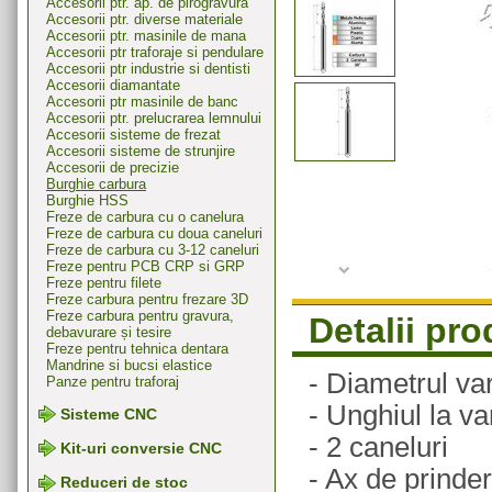
Accesorii ptr. ap. de pirogravura
Accesorii ptr. diverse materiale
Accesorii ptr. masinile de mana
Accesorii ptr traforaje si pendulare
Accesorii ptr industrie si dentisti
Accesorii diamantate
Accesorii ptr masinile de banc
Accesorii ptr. prelucrarea lemnului
Accesorii sisteme de frezat
Accesorii sisteme de strunjire
Accesorii de precizie
Burghie carbura
Burghie HSS
Freze de carbura cu o canelura
Freze de carbura cu doua caneluri
Freze de carbura cu 3-12 caneluri
Freze pentru PCB CRP si GRP
Freze pentru filete
Freze carbura pentru frezare 3D
Freze carbura pentru gravura,
Detalii pr
debavurare și tesire
Freze pentru tehnica dentara
Mandrine si bucsi elastice
- Diametrul va
Panze pentru traforaj
- Unghiul la va
Sisteme CNC
- 2 caneluri
Kit-uri conversie CNC
- Ax de prind
Reduceri de stoc