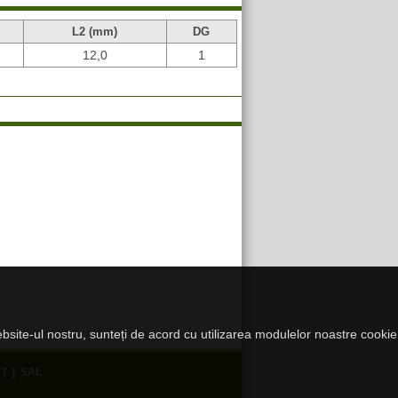
L2 (mm)
DG
12,0
1
website-ul nostru, sunteți de acord cu utilizarea modulelor noastre cookie
T
|
SAL