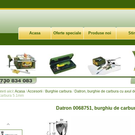
Acasa
Oferte speciale
Produse noi
Stir
teti aici:
Acasa
/
Accesorii
/
Burghie carbura
/
Datron, burghie de carbura cu axul 
carbura 5.1mm
Datron 0068751, burghiu de carbu