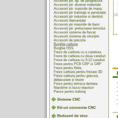
Accesorii ptr. ap. de pirogravura
Accesorii ptr. diverse materiale
Accesorii ptr. masinile de mana
Accesorii ptr traforaje si pendulare
Accesorii ptr industrie si dentisti
Accesorii diamantate
Accesorii ptr masinile de banc
Accesorii ptr. prelucrarea lemnului
Accesorii sisteme de frezat
Accesorii sisteme de strunjire
Accesorii de precizie
Burghie carbura
Burghie HSS
Freze de carbura cu o canelura
Freze de carbura cu doua caneluri
Freze de carbura cu 3-12 caneluri
Freze pentru PCB CRP si GRP
Freze pentru filete
Freze carbura pentru frezare 3D
Freze carbura pentru gravura,
debavurare și tesire
Freze pentru tehnica dentara
Mandrine si bucsi elastice
Panze pentru traforaj
Sisteme CNC
Kit-uri conversie CNC
Reduceri de stoc