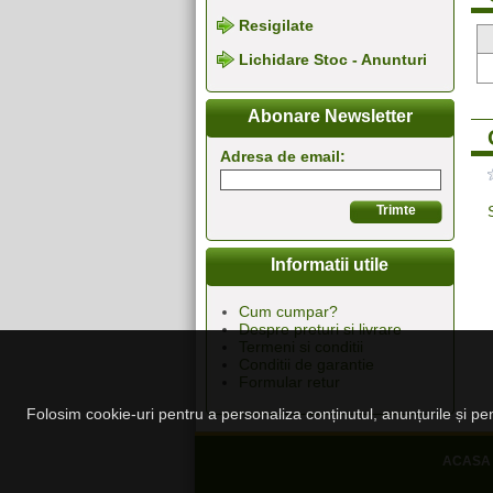
Resigilate
Lichidare Stoc - Anunturi
Abonare Newsletter
Adresa de email:
Informatii utile
Cum cumpar?
Despre preturi si livrare
Termeni si conditii
Conditii de garantie
Formular retur
Folosim cookie-uri pentru a personaliza conținutul, anunțurile și pent
ACASA