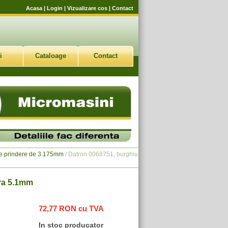
Acasa
|
Login
|
Vizualizare cos
|
Contact
i
Cataloage
Contact
de prindere de 3.175mm
/ Datron 0068751, burghiu
ra 5.1mm
72,77 RON cu TVA
In stoc producator