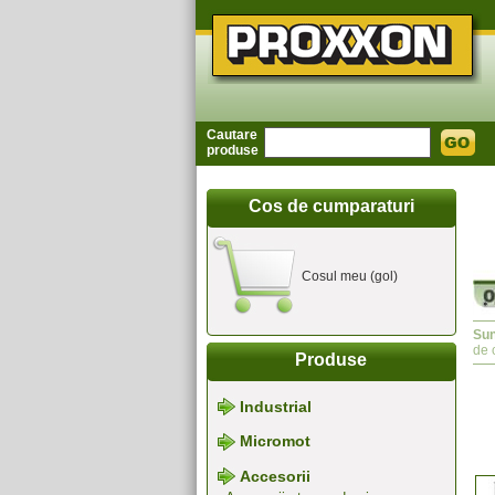
Cautare
produse
Cos de cumparaturi
Cosul meu (gol)
Sun
de 
Produse
Industrial
Micromot
Accesorii