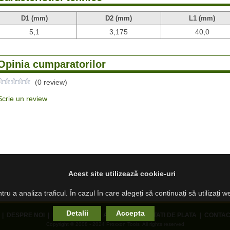
D1 (mm)
D2 (mm)
L1 (mm)
5,1
3,175
40,0
Opinia cumparatorilor
(0 review)
Scrie un review
Acest site utilizează cookie-uri
ru a analiza traficul. În cazul în care alegeți să continuați să utilizați 
Detalii
Accepta
|
DESPRE NOI
|
PRODUSE NOI
|
ANPC
|
MODALITATI DE PLATA
|
CONTAC
Copyright © 2008 - 2024 Proxxon Tools All rights reserved