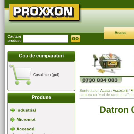
Acasa
Cautare
produse
Cos de cumparaturi
Cosul meu (gol)
Sunteti aici:
Acasa
/
Accesorii
/
Fr
carbura cu "varf de randunica" d
Produse
Datron 
Industrial
Micromot
Accesorii