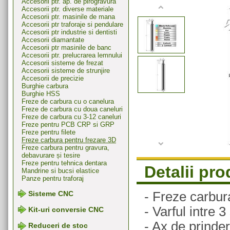
Accesorii ptr. ap. de pirogravura
Accesorii ptr. diverse materiale
Accesorii ptr. masinile de mana
Accesorii ptr traforaje si pendulare
Accesorii ptr industrie si dentisti
Accesorii diamantate
Accesorii ptr masinile de banc
Accesorii ptr. prelucrarea lemnului
Accesorii sisteme de frezat
Accesorii sisteme de strunjire
Accesorii de precizie
Burghie carbura
Burghie HSS
Freze de carbura cu o canelura
Freze de carbura cu doua caneluri
Freze de carbura cu 3-12 caneluri
Freze pentru PCB CRP si GRP
Freze pentru filete
Freze carbura pentru frezare 3D
Freze carbura pentru gravura,
debavurare și tesire
Freze pentru tehnica dentara
Detalii pr
Mandrine si bucsi elastice
Panze pentru traforaj
- Freze carbur
Sisteme CNC
- Varful intre 
Kit-uri conversie CNC
- Ax de prind
Reduceri de stoc