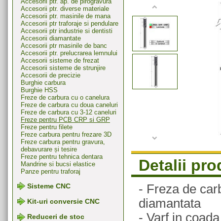
Accesorii ptr. ap. de pirogravura
Accesorii ptr. diverse materiale
Accesorii ptr. masinile de mana
Accesorii ptr traforaje si pendulare
Accesorii ptr industrie si dentisti
Accesorii diamantate
Accesorii ptr masinile de banc
Accesorii ptr. prelucrarea lemnului
Accesorii sisteme de frezat
Accesorii sisteme de strunjire
Accesorii de precizie
Burghie carbura
Burghie HSS
Freze de carbura cu o canelura
Freze de carbura cu doua caneluri
Freze de carbura cu 3-12 caneluri
Freze pentru PCB CRP si GRP
Freze pentru filete
Freze carbura pentru frezare 3D
Freze carbura pentru gravura,
debavurare și tesire
Freze pentru tehnica dentara
Detalii pr
Mandrine si bucsi elastice
Panze pentru traforaj
- Freza de car
Sisteme CNC
diamantata
Kit-uri conversie CNC
- Varf in coad
Reduceri de stoc