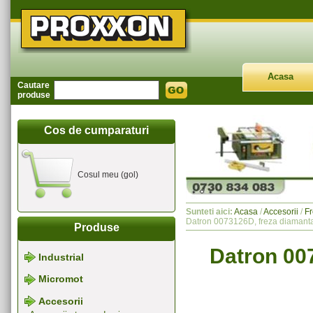
Acasa
Cautare
produse
Cos de cumparaturi
Cosul meu (gol)
Sunteti aici:
Acasa
/
Accesorii
/
F
Datron 0073126D, freza diamant
Produse
Datron 00
Industrial
Micromot
Accesorii