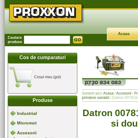
Acasa
Cautare
produse
Cos de cumparaturi
Cosul meu (gol)
Sunteti aici:
Acasa
/
Accesorii
/
Fr
prindere variabil
/ Datron 0078104
Produse
Datron 00781
Industrial
si dou
Micromot
Accesorii