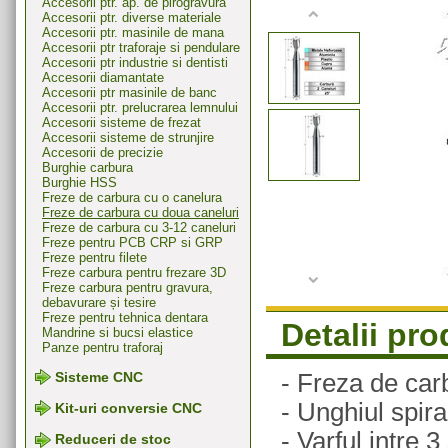
Accesorii ptr. ap. de pirogravura
Accesorii ptr. diverse materiale
Accesorii ptr. masinile de mana
Accesorii ptr traforaje si pendulare
Accesorii ptr industrie si dentisti
Accesorii diamantate
Accesorii ptr masinile de banc
Accesorii ptr. prelucrarea lemnului
Accesorii sisteme de frezat
Accesorii sisteme de strunjire
Accesorii de precizie
Burghie carbura
Burghie HSS
Freze de carbura cu o canelura
Freze de carbura cu doua caneluri
Freze de carbura cu 3-12 caneluri
Freze pentru PCB CRP si GRP
Freze pentru filete
Freze carbura pentru frezare 3D
Freze carbura pentru gravura,
debavurare și tesire
Freze pentru tehnica dentara
Detalii pr
Mandrine si bucsi elastice
Panze pentru traforaj
- Freza de carb
Sisteme CNC
- Unghiul spira
Kit-uri conversie CNC
- Varful intre 
Reduceri de stoc