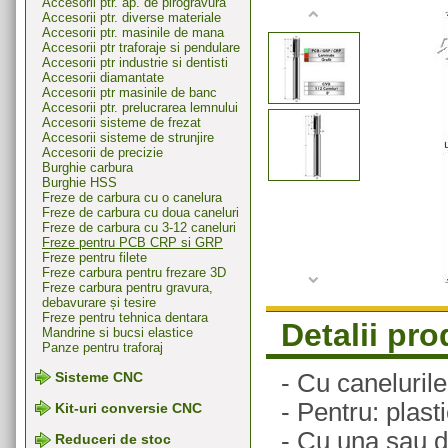
Accesorii ptr. ap. de pirogravura
Accesorii ptr. diverse materiale
Accesorii ptr. masinile de mana
Accesorii ptr traforaje si pendulare
Accesorii ptr industrie si dentisti
Accesorii diamantate
Accesorii ptr masinile de banc
Accesorii ptr. prelucrarea lemnului
Accesorii sisteme de frezat
Accesorii sisteme de strunjire
Accesorii de precizie
Burghie carbura
Burghie HSS
Freze de carbura cu o canelura
Freze de carbura cu doua caneluri
Freze de carbura cu 3-12 caneluri
Freze pentru PCB CRP si GRP
Freze pentru filete
Freze carbura pentru frezare 3D
Freze carbura pentru gravura,
debavurare și tesire
Freze pentru tehnica dentara
Detalii pr
Mandrine si bucsi elastice
Panze pentru traforaj
- Cu caneluril
Sisteme CNC
- Pentru: plas
Kit-uri conversie CNC
- Cu una sau d
Reduceri de stoc