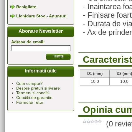
- Inaintarea fo
Resigilate
- Finisare foart
Lichidare Stoc - Anunturi
- Durata de via
- Ax de prind
Abonare Newsletter
Adresa de email:
Caracterist
Informatii utile
D1 (mm)
D2 (mm)
10,0
10,0
Cum cumpar?
Despre preturi si livrare
Termeni si conditii
Conditii de garantie
Formular retur
Opinia cum
(0 revi