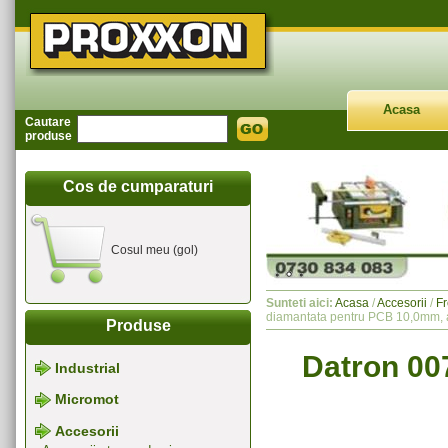
Acasa
Cautare
produse
Cos de cumparaturi
Cosul meu (gol)
Sunteti aici:
Acasa
/
Accesorii
/
F
diamantata pentru PCB 10,0mm,
Produse
Datron 00
Industrial
Micromot
Accesorii