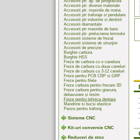
Accesorii ptr. ap. de pirogravura
Accesorii ptr. diverse materiale
Accesorii ptr. masinile de mana
Accesorii ptr traforaje si pendulare
Accesorii ptr industrie si dentisti
Accesorii diamantate
Accesorii ptr masinile de banc
Accesorii ptr. prelucrarea lemnului
Accesorii sisteme de frezat
Accesorii sisteme de strunjire
Accesorii de precizie
Burghie carbura
Burghie HSS
Freze de carbura cu o canelura
Freze de carbura cu doua caneluri
Freze de carbura cu 3-12 caneluri
Freze pentru PCB CRP si GRP
Freze pentru filete
Freze carbura pentru frezare 3D
Freze carbura pentru gravura,
debavurare și tesire
Freze pentru tehnica dentara
Mandrine si bucsi elastice
Panze pentru traforaj
Sisteme CNC
Kit-uri conversie CNC
Reduceri de stoc