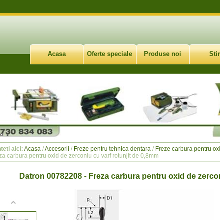
Acasa
Oferte speciale
Produse noi
Stir
teti aici:
Acasa
/
Accesorii
/
Freze pentru tehnica dentara
/
Freze carbura pentru oxid
za carbura pentru oxid de zerconiu cu varf rotunjit de 0,8mm
Datron 00782208 - Freza carbura pentru oxid de zercon