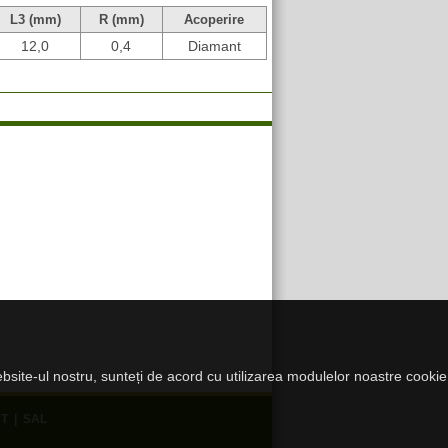
L3 (mm)
R (mm)
Acoperire
12,0
0,4
Diamant
website-ul nostru, sunteți de acord cu utilizarea modulelor noastre cookie
T
|
SAL