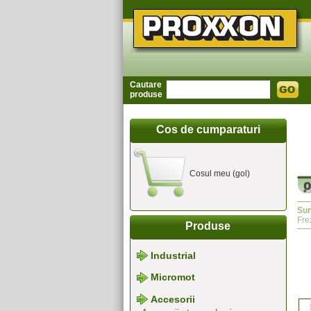
Cautare
produse
Cos de cumparaturi
Cosul meu (gol)
Sun
Fre
Produse
Industrial
Micromot
Accesorii