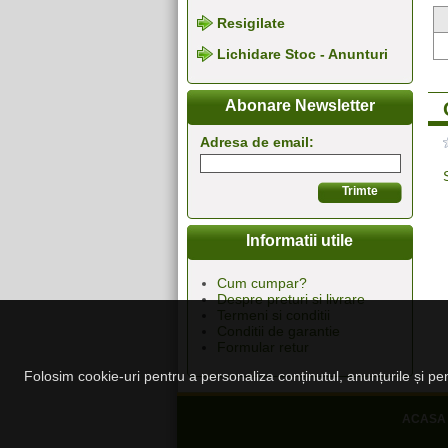
Resigilate
Lichidare Stoc - Anunturi
Abonare Newsletter
Adresa de email:
Informatii utile
Cum cumpar?
Despre preturi si livrare
Termeni si conditii
Conditii de garantie
Formular retur
Folosim cookie-uri pentru a personaliza conținutul, anunțurile și pent
ACASA