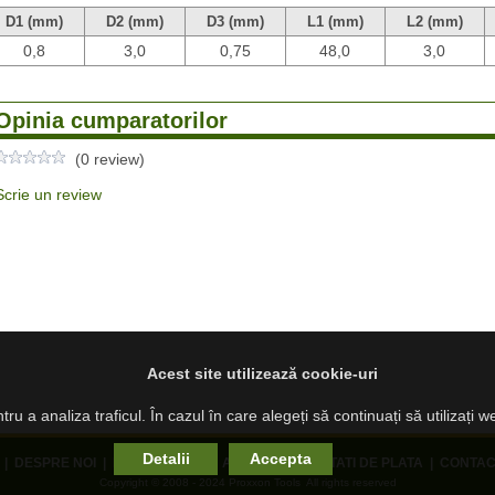
D1 (mm)
D2 (mm)
D3 (mm)
L1 (mm)
L2 (mm)
0,8
3,0
0,75
48,0
3,0
Opinia cumparatorilor
(0 review)
Scrie un review
Acest site utilizează cookie-uri
ru a analiza traficul. În cazul în care alegeți să continuați să utilizați 
Detalii
Accepta
|
DESPRE NOI
|
PRODUSE NOI
|
ANPC
|
MODALITATI DE PLATA
|
CONTAC
Copyright © 2008 - 2024 Proxxon Tools All rights reserved