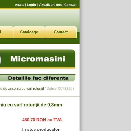
Acasa
|
Login
|
Vizualizare cos
|
Contact
i
Cataloage
Contact
 de zirconiu cu varf rotunjit
/ Datron 00782208 -
iu cu varf rotunjit de 0,8mm
450,70 RON cu TVA
In stoc producator