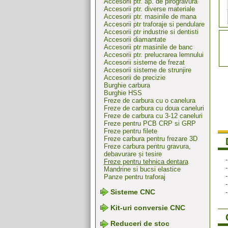
Accesorii ptr. ap. de pirogravura
Accesorii ptr. diverse materiale
Accesorii ptr. masinile de mana
Accesorii ptr traforaje si pendulare
Accesorii ptr industrie si dentisti
Accesorii diamantate
Accesorii ptr masinile de banc
Accesorii ptr. prelucrarea lemnului
Accesorii sisteme de frezat
Accesorii sisteme de strunjire
Accesorii de precizie
Burghie carbura
Burghie HSS
Freze de carbura cu o canelura
Freze de carbura cu doua caneluri
Freze de carbura cu 3-12 caneluri
Freze pentru PCB CRP si GRP
Freze pentru filete
Freze carbura pentru frezare 3D
Freze carbura pentru gravura,
debavurare și tesire
Freze pentru tehnica dentara
Mandrine si bucsi elastice
Panze pentru traforaj
Sisteme CNC
Kit-uri conversie CNC
Reduceri de stoc