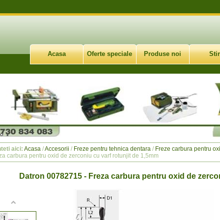
Acasa
Oferte speciale
Produse noi
Stir
teti aici:
Acasa
/
Accesorii
/
Freze pentru tehnica dentara
/
Freze carbura pentru oxid
za carbura pentru oxid de zerconiu cu varf rotunjit de 1,5mm
Datron 00782715 - Freza carbura pentru oxid de zercon