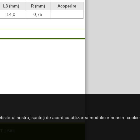
L3 (mm)
R (mm)
Acoperire
14,0
0,75
website-ul nostru, sunteți de acord cu utilizarea modulelor noastre cookie
T
|
SAL