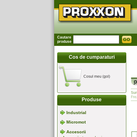
Cautare
produse
Cos de cumparaturi
Cosul meu (gol)
Sun
Fre
Produse
Industrial
Micromot
Accesorii