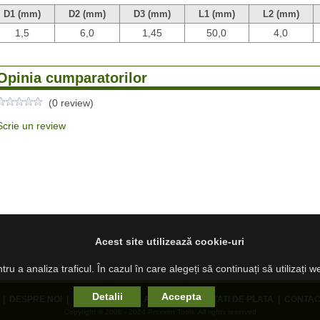
D1 (mm)
D2 (mm)
D3 (mm)
L1 (mm)
L2 (mm)
1,5
6,0
1,45
50,0
4,0
Opinia cumparatorilor
(0 review)
Scrie un review
Acest site utilizează cookie-uri
ru a analiza traficul. În cazul în care alegeți să continuați să utilizați 
Detalii
Accepta
|
DESPRE NOI
|
PRODUSE NOI
|
ANPC
|
MODALITATI DE PLATA
|
CONTAC
Copyright © 2008 - 2024 Proxxon Tools All rights reserved