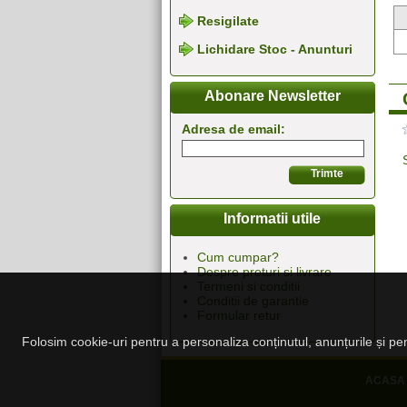
Resigilate
Lichidare Stoc - Anunturi
Abonare Newsletter
Adresa de email:
Informatii utile
Cum cumpar?
Despre preturi si livrare
Termeni si conditii
Conditii de garantie
Formular retur
Folosim cookie-uri pentru a personaliza conținutul, anunțurile și pent
ACASA