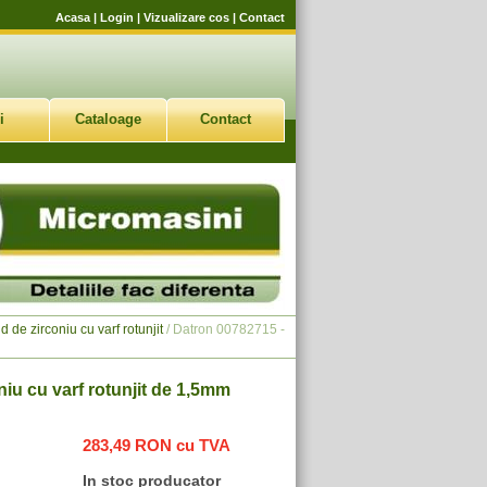
Acasa
|
Login
|
Vizualizare cos
|
Contact
i
Cataloage
Contact
 de zirconiu cu varf rotunjit
/ Datron 00782715 -
iu cu varf rotunjit de 1,5mm
283,49 RON cu TVA
In stoc producator