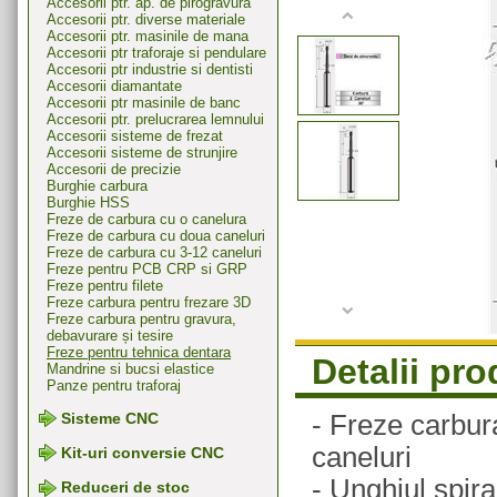
Accesorii ptr. ap. de pirogravura
Accesorii ptr. diverse materiale
Accesorii ptr. masinile de mana
Accesorii ptr traforaje si pendulare
Accesorii ptr industrie si dentisti
Accesorii diamantate
Accesorii ptr masinile de banc
Accesorii ptr. prelucrarea lemnului
Accesorii sisteme de frezat
Accesorii sisteme de strunjire
Accesorii de precizie
Burghie carbura
Burghie HSS
Freze de carbura cu o canelura
Freze de carbura cu doua caneluri
Freze de carbura cu 3-12 caneluri
Freze pentru PCB CRP si GRP
Freze pentru filete
Freze carbura pentru frezare 3D
Freze carbura pentru gravura,
debavurare și tesire
Freze pentru tehnica dentara
Detalii pr
Mandrine si bucsi elastice
Panze pentru traforaj
- Freze carbura
Sisteme CNC
caneluri
Kit-uri conversie CNC
- Unghiul spiral
Reduceri de stoc