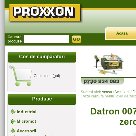
Acasa
Cautare
produse
Cos de cumparaturi
Cosul meu (gol)
Sunteti aici:
Acasa
/
Accesorii
/
Fr
Freza carbura pentru oxid de zerc
Produse
Datron 007
Industrial
zer
Micromot
Accesorii