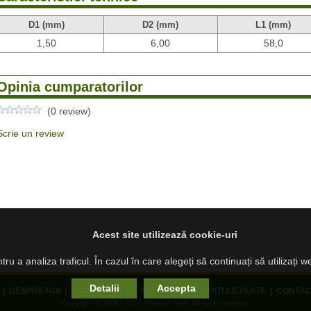
D1 (mm)
D2 (mm)
L1 (mm)
1,50
6,00
58,0
Opinia cumparatorilor
(0 review)
Scrie un review
Acest site utilizează cookie-uri
ru a analiza traficul. În cazul în care alegeți să continuați să utilizați 
Detalii
Accepta
|
DESPRE NOI
|
PRODUSE NOI
|
ANPC
|
MODALITATI DE PLATA
|
CONTAC
Copyright © 2008 - 2024 Proxxon Tools All rights reserved