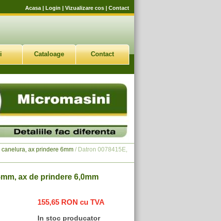
Acasa
|
Login
|
Vizualizare cos
|
Contact
i
Cataloage
Contact
o canelura, ax prindere 6mm
/ Datron 0078415E,
,5mm, ax de prindere 6,0mm
155,65 RON cu TVA
In stoc producator