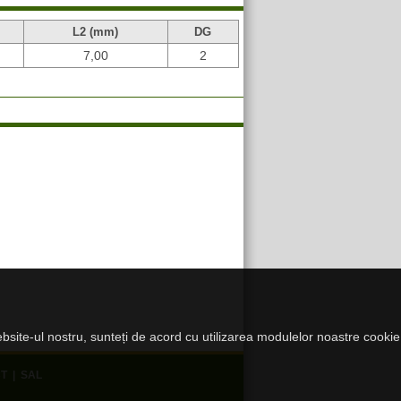
L2 (mm)
DG
7,00
2
website-ul nostru, sunteți de acord cu utilizarea modulelor noastre cookie
T
|
SAL