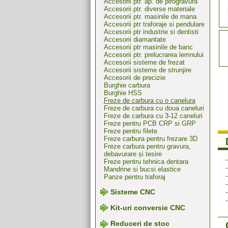
Accesorii ptr. ap. de pirogravura
Accesorii ptr. diverse materiale
Accesorii ptr. masinile de mana
Accesorii ptr traforaje si pendulare
Accesorii ptr industrie si dentisti
Accesorii diamantate
Accesorii ptr masinile de banc
Accesorii ptr. prelucrarea lemnului
Accesorii sisteme de frezat
Accesorii sisteme de strunjire
Accesorii de precizie
Burghie carbura
Burghie HSS
Freze de carbura cu o canelura
Freze de carbura cu doua caneluri
Freze de carbura cu 3-12 caneluri
Freze pentru PCB CRP si GRP
Freze pentru filete
Freze carbura pentru frezare 3D
Freze carbura pentru gravura,
debavurare și tesire
Freze pentru tehnica dentara
Mandrine si bucsi elastice
Panze pentru traforaj
Sisteme CNC
Kit-uri conversie CNC
Reduceri de stoc