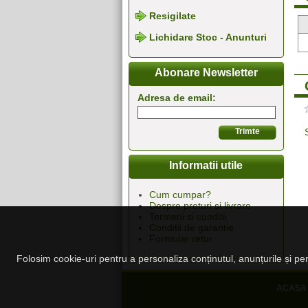
Resigilate
Lichidare Stoc - Anunturi
Abonare Newsletter
Adresa de email:
Informatii utile
Cum cumpar?
Despre preturi si livrare
Termeni si conditii
Conditii de garantie
Formular retur
Folosim cookie-uri pentru a personaliza conținutul, anunțurile și pent
ACASA