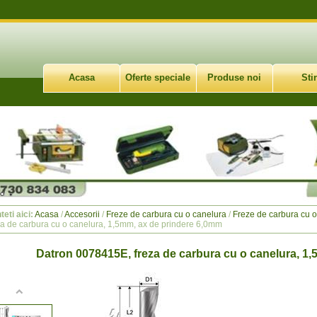
Acasa
Oferte speciale
Produse noi
Stir
teti aici:
Acasa
/
Accesorii
/
Freze de carbura cu o canelura
/
Freze de carbura cu 
za de carbura cu o canelura, 1,5mm, ax de prindere 6,0mm
Datron 0078415E, freza de carbura cu o canelura, 1