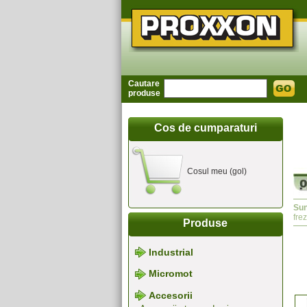
Cautare
produse
Cos de cumparaturi
Cosul meu (gol)
Sun
fre
Produse
Industrial
Micromot
Accesorii