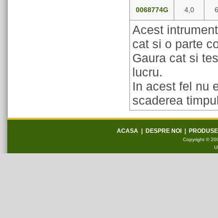
0068774G
4,0
6
Acest intrument
cat si o parte c
Gaura cat si tes
lucru.
In acest fel nu
scaderea timpul
ACASA
|
DESPRE NOI
|
PRODUSE
Copyright © 200
U