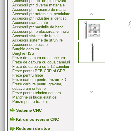
Accesorii ptr. ap. de pirogravura
Accesorii ptr. diverse materiale
Accesorii ptr. masinile de mana
Accesorii ptr traforaje si pendulare
Accesorii ptr industrie si dentisti
Accesorii diamantate
Accesorii ptr masinile de banc
Accesorii ptr. prelucrarea lemnului
Accesorii sisteme de frezat
Accesorii sisteme de strunjire
Accesorii de precizie
Burghie carbura
Burghie HSS
Freze de carbura cu o canelura
Freze de carbura cu doua caneluri
Freze de carbura cu 3-12 caneluri
Freze pentru PCB CRP si GRP
Freze pentru filete
Freze carbura pentru frezare 3D
Freze carbura pentru gravura,
debavurare și tesire
Freze pentru tehnica dentara
Mandrine si bucsi elastice
Panze pentru traforaj
Sisteme CNC
Kit-uri conversie CNC
Reduceri de stoc