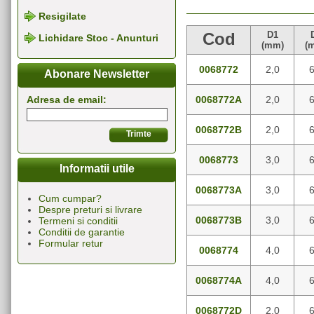
Resigilate
D1
Cod
Lichidare Stoc - Anunturi
(mm)
(
0068772
2,0
6
Abonare Newsletter
0068772A
2,0
6
Adresa de email:
0068772B
2,0
6
0068773
3,0
6
Informatii utile
0068773A
3,0
6
Cum cumpar?
Despre preturi si livrare
0068773B
3,0
6
Termeni si conditii
Conditii de garantie
Formular retur
0068774
4,0
6
0068774A
4,0
6
0068772D
2,0
6