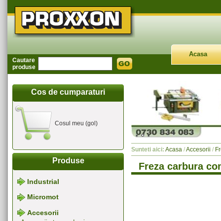
Acasa
Cautare
produse
Cos de cumparaturi
Cosul meu (gol)
Sunteti aici:
Acasa
/
Accesorii
/
Fr
Produse
Freza carbura com
Industrial
Micromot
Accesorii