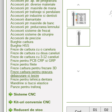
Accesorii ptr. ap. de pirogravura
Accesorii ptr. diverse materiale
Accesorii ptr. masinile de mana
Accesorii ptr traforaje si pendulare
Accesorii ptr industrie si dentisti
Accesorii diamantate
Accesorii ptr masinile de banc
Accesorii ptr. prelucrarea lemnului
Accesorii sisteme de frezat
Accesorii sisteme de strunjire
Accesorii de precizie
Burghie carbura
Burghie HSS
Freze de carbura cu o canelura
Freze de carbura cu doua caneluri
Freze de carbura cu 3-12 caneluri
Freze pentru PCB CRP si GRP
Freze pentru filete
Freze carbura pentru frezare 3D
Freze carbura pentru gravura,
debavurare și tesire
Freze pentru tehnica dentara
Mandrine si bucsi elastice
Panze pentru traforaj
Sisteme CNC
Kit-uri conversie CNC
Reduceri de stoc
D1
D2
Cod