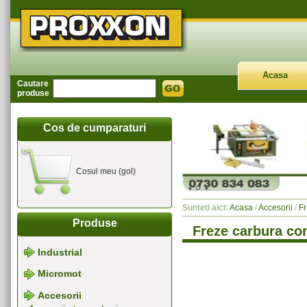
Acasa
Cautare
produse
Cos de cumparaturi
Cosul meu (gol)
Sunteti aici:
Acasa
/
Accesorii
/
Fr
Produse
Freze carbura con
Industrial
Micromot
Accesorii