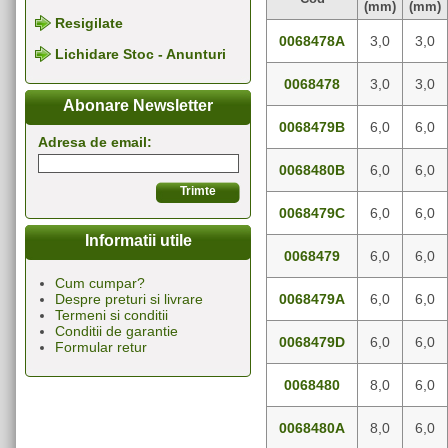
(mm)
(mm)
Resigilate
0068478A
3,0
3,0
Lichidare Stoc - Anunturi
0068478
3,0
3,0
Abonare Newsletter
0068479B
6,0
6,0
Adresa de email:
0068480B
6,0
6,0
0068479C
6,0
6,0
Informatii utile
0068479
6,0
6,0
Cum cumpar?
0068479A
6,0
6,0
Despre preturi si livrare
Termeni si conditii
Conditii de garantie
0068479D
6,0
6,0
Formular retur
0068480
8,0
6,0
0068480A
8,0
6,0