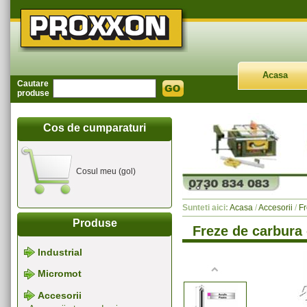
Acasa
Cautare
produse
Cos de cumparaturi
Cosul meu (gol)
Sunteti aici:
Acasa
/
Accesorii
/
Fr
Produse
Freze de carbura 
Industrial
Micromot
Accesorii