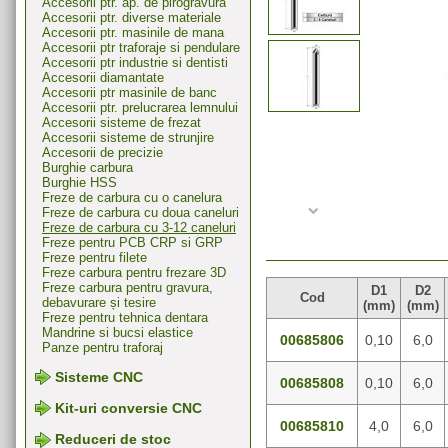
Accesorii ptr. ap. de pirogravura
Accesorii ptr. diverse materiale
Accesorii ptr. masinile de mana
Accesorii ptr traforaje si pendulare
Accesorii ptr industrie si dentisti
Accesorii diamantate
Accesorii ptr masinile de banc
Accesorii ptr. prelucrarea lemnului
Accesorii sisteme de frezat
Accesorii sisteme de strunjire
Accesorii de precizie
Burghie carbura
Burghie HSS
Freze de carbura cu o canelura
Freze de carbura cu doua caneluri
Freze de carbura cu 3-12 caneluri
Freze pentru PCB CRP si GRP
Freze pentru filete
Freze carbura pentru frezare 3D
Freze carbura pentru gravura,
D1
D2
Cod
debavurare și tesire
(mm)
(mm)
Freze pentru tehnica dentara
Mandrine si bucsi elastice
00685806
0,10
6,0
Panze pentru traforaj
Sisteme CNC
00685808
0,10
6,0
Kit-uri conversie CNC
00685810
4,0
6,0
Reduceri de stoc