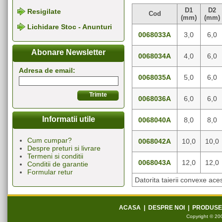
D1
D2
Resigilate
Cod
(mm)
(mm)
Lichidare Stoc - Anunturi
0068033A
3,0
6,0
Abonare Newsletter
0068034A
4,0
6,0
Adresa de email:
0068035A
5,0
6,0
0068036A
6,0
6,0
Informatii utile
0068040A
8,0
8,0
Cum cumpar?
0068042A
10,0
10,0
Despre preturi si livrare
Termeni si conditii
0068043A
12,0
12,0
Conditii de garantie
Formular retur
Datorita taierii convexe ace
ACASA
|
DESPRE NOI
|
PRODUSE
Copyright © 200