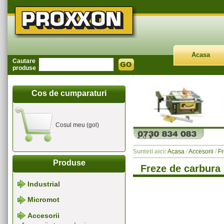
Acasa
Cautare
produse
Cos de cumparaturi
Cosul meu (gol)
Sunteti aici:
Acasa
/
Accesorii
/
Fr
Produse
Freze de carbura 
Industrial
Micromot
Accesorii