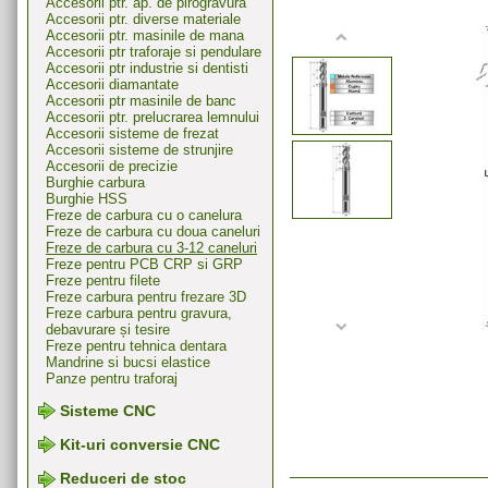
Accesorii ptr. ap. de pirogravura
Accesorii ptr. diverse materiale
Accesorii ptr. masinile de mana
Accesorii ptr traforaje si pendulare
Accesorii ptr industrie si dentisti
Accesorii diamantate
Accesorii ptr masinile de banc
Accesorii ptr. prelucrarea lemnului
Accesorii sisteme de frezat
Accesorii sisteme de strunjire
Accesorii de precizie
Burghie carbura
Burghie HSS
Freze de carbura cu o canelura
Freze de carbura cu doua caneluri
Freze de carbura cu 3-12 caneluri
Freze pentru PCB CRP si GRP
Freze pentru filete
Freze carbura pentru frezare 3D
Freze carbura pentru gravura,
debavurare și tesire
Freze pentru tehnica dentara
Mandrine si bucsi elastice
Panze pentru traforaj
Sisteme CNC
Kit-uri conversie CNC
Reduceri de stoc