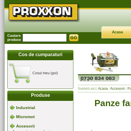
Acasa
Cautare
produse
Cos de cumparaturi
Cosul meu (gol)
Sunteti aici:
Acasa
/
Accesorii
/
Pa
Produse
Panze far
Industrial
Micromot
Accesorii