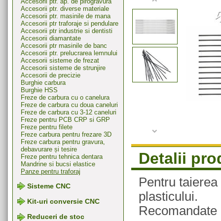
Accesorii ptr. ap. de pirogravura
Accesorii ptr. diverse materiale
Accesorii ptr. masinile de mana
Accesorii ptr traforaje si pendulare
Accesorii ptr industrie si dentisti
Accesorii diamantate
Accesorii ptr masinile de banc
Accesorii ptr. prelucrarea lemnului
Accesorii sisteme de frezat
Accesorii sisteme de strunjire
Accesorii de precizie
Burghie carbura
Burghie HSS
Freze de carbura cu o canelura
Freze de carbura cu doua caneluri
Freze de carbura cu 3-12 caneluri
Freze pentru PCB CRP si GRP
Freze pentru filete
Freze carbura pentru frezare 3D
Freze carbura pentru gravura,
debavurare și tesire
Detalii pr
Freze pentru tehnica dentara
Mandrine si bucsi elastice
Panze pentru traforaj
Pentru taierea
Sisteme CNC
plasticului.
Kit-uri conversie CNC
Recomandate p
Reduceri de stoc