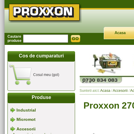
Acasa
Cautare
produse
Cos de cumparaturi
Cosul meu (gol)
Sunteti aici:
Acasa
/
Accesorii
/
Ac
Produse
Proxxon 270
Industrial
Micromot
Accesorii