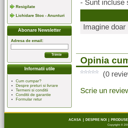
- Sunt incluse
Resigilate
Lichidare Stoc - Anunturi
Imagine doar c
Abonare Newsletter
Adresa de email:
Opinia cum
Informatii utile
(0 revi
Cum cumpar?
Despre preturi si livrare
Scrie un revie
Termeni si conditii
Conditii de garantie
Formular retur
ACASA
|
DESPRE NOI
|
PRODUSE
Copyright © 200