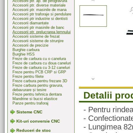
Accesorii ptr. ap. de pirogravura
Accesorii ptr. diverse materiale
Accesorii ptr. masinile de mana
Accesorii ptr traforaje si pendulare
Accesorii ptr industrie si dentisti
Accesorii diamantate
Accesorii ptr masinile de banc
Accesorii ptr. prelucrarea lemnului
Accesorii sisteme de frezat
Accesorii sisteme de strunjire
Accesorii de precizie
Burghie carbura
Burghie HSS
Freze de carbura cu o canelura
Freze de carbura cu doua caneluri
Freze de carbura cu 3-12 caneluri
Freze pentru PCB CRP si GRP
Freze pentru filete
Freze carbura pentru frezare 3D
Freze carbura pentru gravura,
debavurare și tesire
Detalii pr
Freze pentru tehnica dentara
Mandrine si bucsi elastice
Panze pentru traforaj
- Pentru rinde
Sisteme CNC
- Confectionat
Kit-uri conversie CNC
- Lungimea 8
Reduceri de stoc