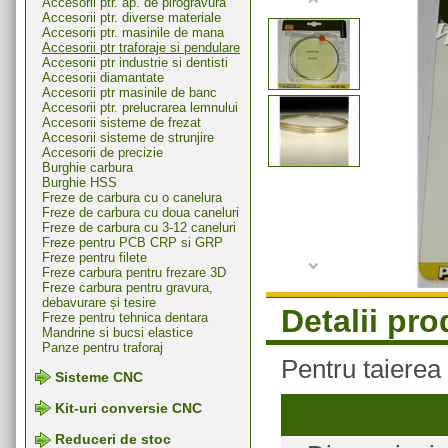
Accesorii ptr. ap. de pirogravura
Accesorii ptr. diverse materiale
Accesorii ptr. masinile de mana
Accesorii ptr traforaje si pendulare
Accesorii ptr industrie si dentisti
Accesorii diamantate
Accesorii ptr masinile de banc
Accesorii ptr. prelucrarea lemnului
Accesorii sisteme de frezat
Accesorii sisteme de strunjire
Accesorii de precizie
Burghie carbura
Burghie HSS
Freze de carbura cu o canelura
Freze de carbura cu doua caneluri
Freze de carbura cu 3-12 caneluri
Freze pentru PCB CRP si GRP
Freze pentru filete
Freze carbura pentru frezare 3D
Freze carbura pentru gravura,
debavurare și tesire
Detalii pr
Freze pentru tehnica dentara
Mandrine si bucsi elastice
Panze pentru traforaj
Pentru taierea 
Sisteme CNC
Kit-uri conversie CNC
Reduceri de stoc