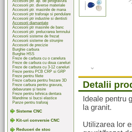
Accesorii ptr. ap. de pirogravura
Accesorii ptr. diverse materiale
Accesorii ptr. masinile de mana
Accesorii ptr traforaje si pendulare
Accesorii ptr industrie si dentisti
Accesorii diamantate
Accesorii ptr masinile de banc
Accesorii ptr. prelucrarea lemnului
Accesorii sisteme de frezat
Accesorii sisteme de strunjire
Accesorii de precizie
Burghie carbura
Burghie HSS
Freze de carbura cu o canelura
Freze de carbura cu doua caneluri
Freze de carbura cu 3-12 caneluri
Freze pentru PCB CRP si GRP
Freze pentru filete
Freze carbura pentru frezare 3D
Detalii pr
Freze carbura pentru gravura,
debavurare și tesire
Freze pentru tehnica dentara
Ideale pentru g
Mandrine si bucsi elastice
Panze pentru traforaj
la granit.
Sisteme CNC
Kit-uri conversie CNC
Utilizarea lor
Reduceri de stoc