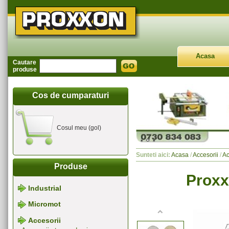
Acasa
Cautare
produse
Cos de cumparaturi
Cosul meu (gol)
Sunteti aici:
Acasa
/
Accesorii
/
Ac
Produse
Proxxo
Industrial
Micromot
Accesorii