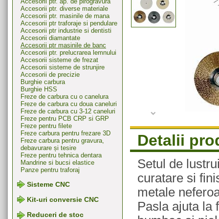
Accesorii ptr. ap. de pirogravura
Accesorii ptr. diverse materiale
Accesorii ptr. masinile de mana
Accesorii ptr traforaje si pendulare
Accesorii ptr industrie si dentisti
Accesorii diamantate
Accesorii ptr masinile de banc
Accesorii ptr. prelucrarea lemnului
Accesorii sisteme de frezat
Accesorii sisteme de strunjire
Accesorii de precizie
Burghie carbura
Burghie HSS
Freze de carbura cu o canelura
Freze de carbura cu doua caneluri
Freze de carbura cu 3-12 caneluri
Freze pentru PCB CRP si GRP
Freze pentru filete
Freze carbura pentru frezare 3D
Detalii pr
Freze carbura pentru gravura,
debavurare și tesire
Freze pentru tehnica dentara
Setul de lustru
Mandrine si bucsi elastice
Panze pentru traforaj
curatare si fi
Sisteme CNC
metale neferoa
Kit-uri conversie CNC
Pasla ajuta la 
Reduceri de stoc