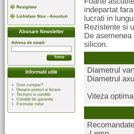
Foarte ascutite
Resigilate
indepartat fara
Lichidare Stoc - Anunturi
lucrati in lung
Rezistente si u
Abonare Newsletter
De asemenea se
silicon.
Adresa de email:
Diametrul var
Informatii utile
Diametrul ax
Cum cumpar?
Despre preturi si livrare
Viteza optima
Termeni si conditii
Conditii de garantie
Formular retur
Recomandate p
-Lemn