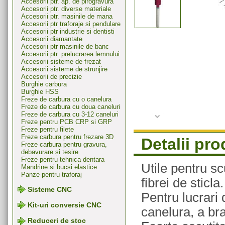
Accesorii ptr. ap. de pirogravura
Accesorii ptr. diverse materiale
Accesorii ptr. masinile de mana
Accesorii ptr traforaje si pendulare
Accesorii ptr industrie si dentisti
Accesorii diamantate
Accesorii ptr masinile de banc
Accesorii ptr. prelucrarea lemnului
Accesorii sisteme de frezat
Accesorii sisteme de strunjire
Accesorii de precizie
Burghie carbura
Burghie HSS
Freze de carbura cu o canelura
Freze de carbura cu doua caneluri
Freze de carbura cu 3-12 caneluri
Freze pentru PCB CRP si GRP
Freze pentru filete
Freze carbura pentru frezare 3D
Detalii pr
Freze carbura pentru gravura,
debavurare și tesire
Freze pentru tehnica dentara
Utile pentru sc
Mandrine si bucsi elastice
Panze pentru traforaj
fibrei de sticla.
Sisteme CNC
Pentru lucrari 
Kit-uri conversie CNC
canelura, a br
Reduceri de stoc