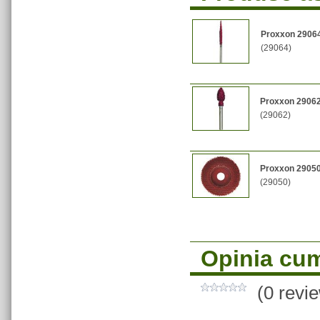
Proxxon 29064
(29064)
Proxxon 29062
(29062)
Proxxon 29050 
(29050)
Opinia cum
(0 revi