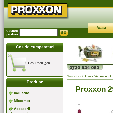
Acasa
Cautare
produse
Cos de cumparaturi
Cosul meu (gol)
Sunteti aici:
Acasa
/
Accesorii
/
Ac
Produse
Proxxon 29
Industrial
Micromot
Accesorii